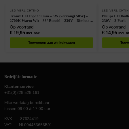
LED VERLICHTING
LED VERLICHTI
Tronix LED Spot 50mm – 5W (vervangt 50W) –
Philips LEDbul
2700K Warm Wit – 38° Bundel – 230V – Dimbaar
230V – 2-Pack 
– Wit
Op voorraad
Op voorraad
€
19,95
€
14,95
Incl. btw
Incl. b
Toevoegen aan winkelwagen
Toev
Bedrijfsinformatie
Klantenservice
+31(0)228 528 161
Elke werkdag bereikbaar
tussen 09:00 & 17:00 uur
KVK: 87624419
VAT: NL004453656B91