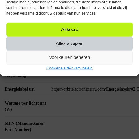
sociale media, advertenties en analyses, die deze informatie kunnen
Lichtopbrengst: 150 Lumen
combineren met andere informatie die u aan hen hebt verstrekt of die zij
Kleurtemperatuur: 4000K Neutraal Wit
hebben verzameld door uw gebruik van hun services.
Aantal: 5 stuks
Akkoord
Breng je verlichting naar een hoger niveau met de Spectrum LED
Reflectorlamp GU10 2W en geniet van een energiezuinige en sfeervolle
Alles afwijzen
verlichtingservaring!
Specificaties
Voorkeuren beheren
Cookiebeleid
Privacy beleid
Aantal artikelen in
verpakking
Energielabel url
https://orbitelectronic.sirv.com/Energielabels/0
Wattage per lichtpunt
(W)
MPN (Manufacturer
Part Number)