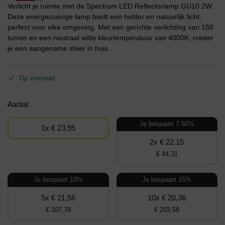
Verlicht je ruimte met de Spectrum LED Reflectorlamp GU10 2W.
Deze energiezuinige lamp biedt een helder en natuurlijk licht,
perfect voor elke omgeving. Met een gerichte verlichting van 150
lumen en een neutraal witte kleurtemperatuur van 4000K, creëer
je een aangename sfeer in huis.
Op voorraad
Aantal
Je bespaart 7.50%
1x € 23,95
2x € 22,15
€ 44,31
Je bespaart 10%
Je bespaart 15%
5x € 21,56
10x € 20,36
€ 107,78
€ 203,58