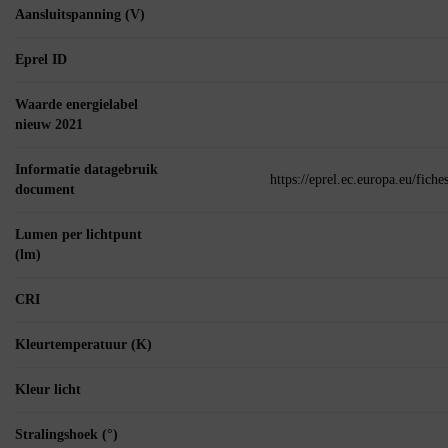
Aansluitspanning (V)
Eprel ID
Waarde energielabel
nieuw 2021
Informatie datagebruik
https://eprel.ec.europa.eu/fic
document
Lumen per lichtpunt
(lm)
CRI
Kleurtemperatuur (K)
Kleur licht
Stralingshoek (°)