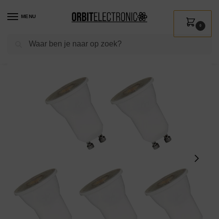
MENU
0
Zoeken
Home
Shop
Verlichting
Lichtbronnen
Led verlichting
Spectrum LED Spot GU10 2W – 230V – 150 Lumen – 4000K Neutraal Wit – Natuurlijk Licht – Energiezuinig – 5 stuks
/
/
/
/
/