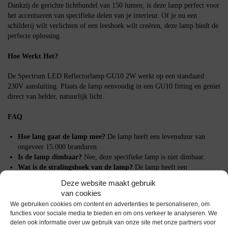
Dankzij de gerichte lichtbundel van 150 lumen, is deze lamp perfect voor
het accentueren van specifieke delen van je interieur. Of je nu een
schilderij wilt verlichten of een leeshoek wilt creëren, deze lamp biedt de
perfecte oplossing.
Hoe Werkt Het?
De Spectrum LED Reflectorlamp GU10 2W werkt op een standaard
230V aansluiting. Plaats de lamp eenvoudig in een GU10 fitting en geniet
direct van helder, natuurlijk licht.
FAQ
Hoe lang gaat de lamp mee?
De lamp heeft een levensduur van
ongeveer 15.000 branduren.
Is de lamp dimbaar?
Nee, deze specifieke lamp is niet dimbaar.
Wat is de stralingshoek van de lamp?
De lamp heeft een
stralingshoek van 36 graden.
Deze website maakt gebruik
van cookies
Belangrijke Specificaties
We gebruiken cookies om content en advertenties te personaliseren, om
functies voor sociale media te bieden en om ons verkeer te analyseren. We
Vermogen: 2W
delen ook informatie over uw gebruik van onze site met onze partners voor
Spanning: 230V