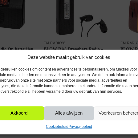
FM RADIO'S
FM RADIO
io Op batterijen
BLOW RA8 Draagbare Radio –
BLOW RA
FM/AM – KM0825 –
FM/AM – Telescopische Antenne –
Radio – 
Deze website maakt gebruik van cookies
Hoofdtelefoonaansluiting – Zwart
& MicroS
Op voorraad
Op voor
€
17,95
€
39,95
Incl. btw
gebruiken cookies om content en advertenties te personaliseren, om functies voor
iale media te bieden en om ons verkeer te analyseren. We delen ook informatie ov
gebruik van onze site met onze partners voor sociale media, advertenties en
n winkelwagen
Toevoegen aan winkelwagen
Toevo
lyses, die deze informatie kunnen combineren met andere informatie die u aan he
t verstrekt of die zij hebben verzameld door uw gebruik van hun services.
Toont alle 4 resultaten
Akkoord
Alles afwijzen
Voorkeuren behere
Cookiebeleid
Privacy beleid