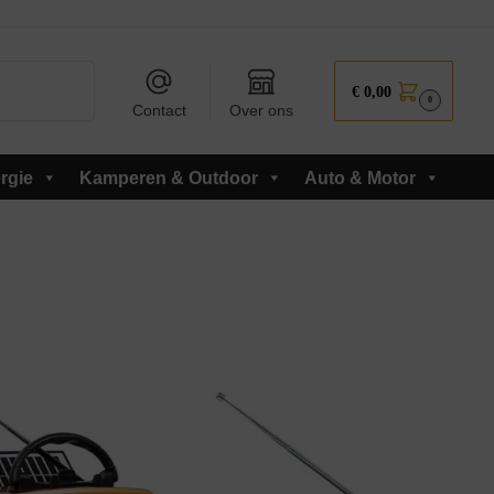
Zoeken
€
0,00
0
Contact
Over ons
rgie
Kamperen & Outdoor
Auto & Motor