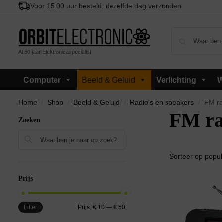
Voor 15:00 uur besteld, dezelfde dag verzonden
Al 50 jaar Elektronicaspecialist
Computer
Beeld & Geluid
Verlichting
Home
Shop
Beeld & Geluid
Radio's en speakers
FM ra
/
/
/
/
FM ra
Zoeken
Zoeken
Prijs
Filter
Prijs:
€ 10
—
€ 50