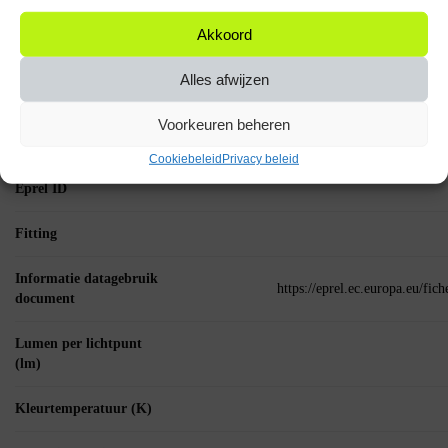
Wattage per lichtpunt
Akkoord
(W)
Alles afwijzen
MPN (Manufacturer
Part Number)
Voorkeuren beheren
Lichtbron
Cookiebeleid
Privacy beleid
Eprel ID
Fitting
Informatie datagebruik
https://eprel.ec.europa.eu/fi
document
Lumen per lichtpunt
(lm)
Kleurtemperatuur (K)