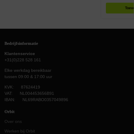
Toev
Bedrijfsinformatie
Klantenservice
+31(0)228 528 161
Elke werkdag bereikbaar
tussen 09:00 & 17:00 uur
KVK: 87624419
VAT: NL004453656B91
IBAN: NL69RABO0357049896
Orbit
Over ons
Werken bij Orbit