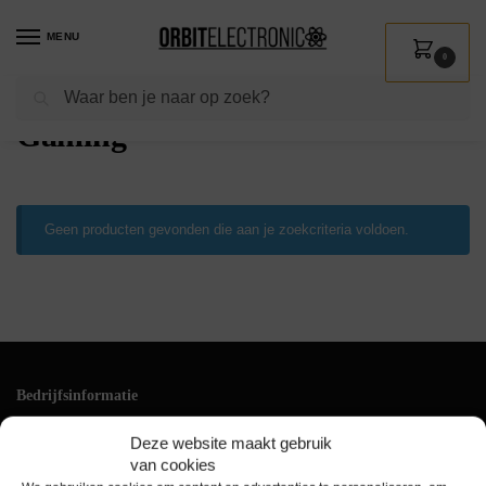
MENU
0
Zoeken
Home
Shop
Computer
Gaming
/
/
/
Gaming
Geen producten gevonden die aan je zoekcriteria voldoen.
Bedrijfsinformatie
Klantenservice
Deze website maakt gebruik
+31(0)228 528 161
van cookies