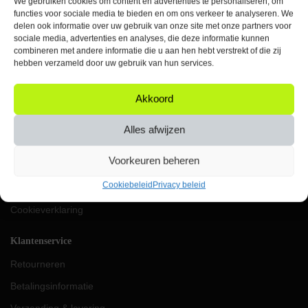
We gebruiken cookies om content en advertenties te personaliseren, om
Elke werkdag bereikbaar
functies voor sociale media te bieden en om ons verkeer te analyseren. We
tussen 09:00 & 17:00 uur
delen ook informatie over uw gebruik van onze site met onze partners voor
sociale media, advertenties en analyses, die deze informatie kunnen
KVK: 87624419
combineren met andere informatie die u aan hen hebt verstrekt of die zij
VAT: NL004453656B91
hebben verzameld door uw gebruik van hun services.
IBAN: NL69RABO0357049896
Akkoord
Orbit
Over ons
Alles afwijzen
Werken bij Orbit
Voorkeuren beheren
Algemene voorwaarden
Cookiebeleid
Privacy beleid
Privacy beleid
Cookieverklaring
Klantenservice
Retourneren
Betalingsinformatie
Verzending & levering