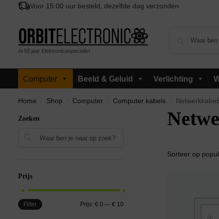
Voor 15:00 uur besteld, dezelfde dag verzonden
Al 50 jaar Elektronicaspecialist
Computer
Beeld & Geluid
Verlichting
W
Home
Shop
Computer
Computer kabels
Netwerkkabel
/
/
/
/
Netwe
Zoeken
Zoeken
Prijs
Filter
Prijs:
€ 0
—
€ 10