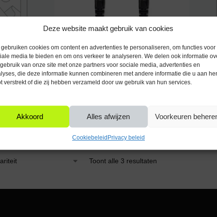
Deze website maakt gebruik van cookies
gebruiken cookies om content en advertenties te personaliseren, om functies voor
iale media te bieden en om ons verkeer te analyseren. We delen ook informatie ov
gebruik van onze site met onze partners voor sociale media, advertenties en
NETWERKKABELS
NETWERK
lyses, die deze informatie kunnen combineren met andere informatie die u aan he
werkkabel –
Ewent CAT5e Netwerkkabel –
Ewent CA
t verstrekt of die zij hebben verzameld door uw gebruik van hun services.
le naar RJ45
U/UTP – RJ45 Male naar RJ45
U/UTP – 
js
Male – 1m – Zwart
Op voorraad
Op voor
€
5,95
€
3,95
Incl. btw
I
Akkoord
Alles afwijzen
Voorkeuren behere
n winkelwagen
Toevoegen aan winkelwagen
Toevo
Cookiebeleid
Privacy beleid
Toont alle 3 resultaten