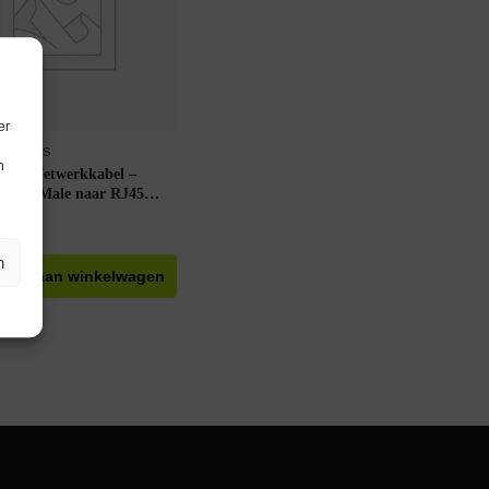
er
KABELS
n
T5e Netwerkkabel –
RJ45 Male naar RJ45
Male – 1.5m – Grijs
raad
ncl. btw
n
egen aan winkelwagen