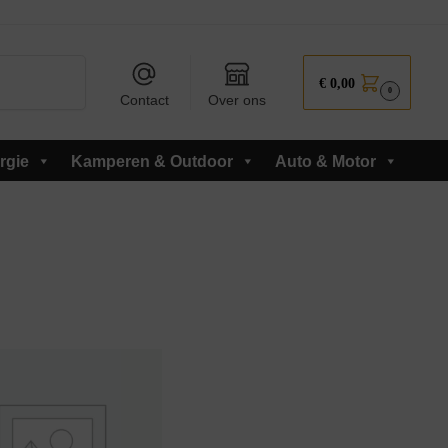
Zoeken
€
0,00
0
Contact
Over ons
rgie
Kamperen & Outdoor
Auto & Motor