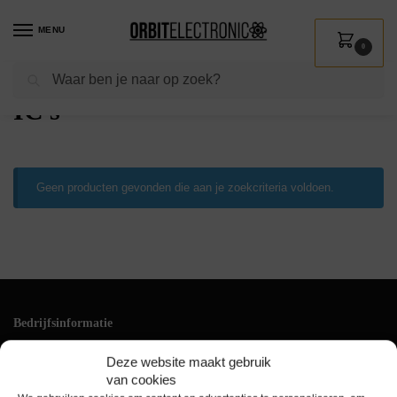
MENU
0
Zoeken
Home
Shop
Installatie
Componenten
IC's
/
/
/
/
IC's
Geen producten gevonden die aan je zoekcriteria voldoen.
Bedrijfsinformatie
Klantenservice
Deze website maakt gebruik
+31(0)228 528 161
van cookies