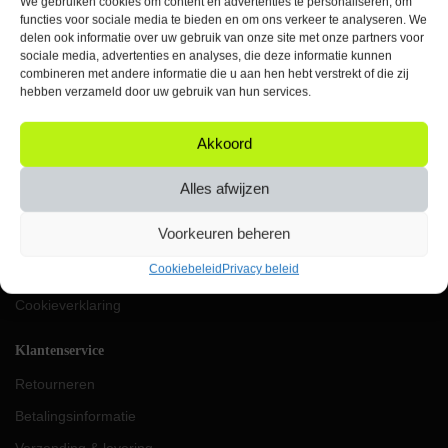
We gebruiken cookies om content en advertenties te personaliseren, om
Elke werkdag bereikbaar
functies voor sociale media te bieden en om ons verkeer te analyseren. We
tussen 09:00 & 17:00 uur
delen ook informatie over uw gebruik van onze site met onze partners voor
sociale media, advertenties en analyses, die deze informatie kunnen
KVK: 87624419
combineren met andere informatie die u aan hen hebt verstrekt of die zij
VAT: NL004453656B91
hebben verzameld door uw gebruik van hun services.
IBAN: NL69RABO0357049896
Akkoord
Orbit
Over ons
Alles afwijzen
Werken bij Orbit
Voorkeuren beheren
Algemene voorwaarden
Cookiebeleid
Privacy beleid
Privacy beleid
Cookieverklaring
Klantenservice
Retourneren
Betalingsinformatie
Verzending & levering