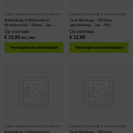
KABELDOORVOER & RITSLANGEN
KABELDOORVOER & RITSLANGEN
Kabelslang Zelfsluitend en
Tack Ritsslang – Ø22mm –
Brandwerend – 10mm – 3m –
Spiraalslang – 2m – Wit
Zwart
Op voorraad
Op voorraad
€
19,95
€
12,95
Incl. btw
Toevoegen aan winkelwagen
Toevoegen aan winkelwagen
KABELDOORVOER & RITSLANGEN
KABELDOORVOER & RITSLANGEN
Kabelslang Zelfsluitend en
Tack Ritsslang – Ø22mm –