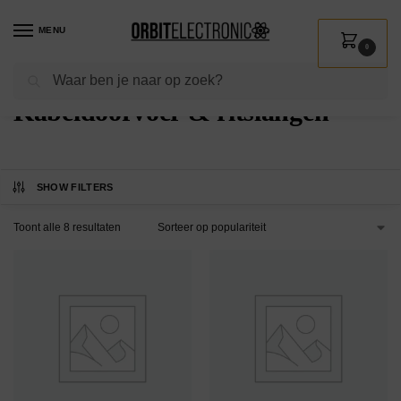
MENU
0
Zoeken
Home
Shop
Installatie
Bevestigingsmateriaal
Kabeldoorvoer & ritslangen
/
/
/
/
Kabeldoorvoer & ritslangen
SHOW FILTERS
Toont alle 8 resultaten