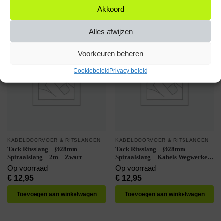
Akkoord
Toevoegen aan winkelwagen
Toevoegen aan winkelwagen
Alles afwijzen
Voorkeuren beheren
Cookiebeleid
Privacy beleid
KABELDOORVOER & RITSLANGEN
KABELDOORVOER & RITSLANGEN
Tack Ritsslang – Ø28mm –
Tack Ritsslang – Ø28mm –
Spiraalslang – 2m – Zwart
Spiraalslang – Kabels Wegwerken
en Beschermen – 2 meter – Zilver
Op voorraad
Op voorraad
€
12,95
€
12,95
Toevoegen aan winkelwagen
Toevoegen aan winkelwagen