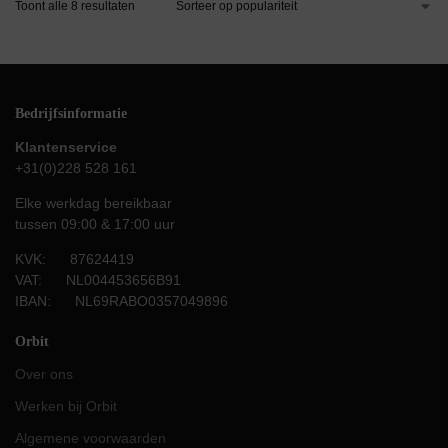
Toont alle 8 resultaten
Bedrijfsinformatie
Klantenservice
+31(0)228 528 161
Elke werkdag bereikbaar
tussen 09:00 & 17:00 uur
KVK: 87624419
VAT: NL004453656B91
IBAN: NL69RABO0357049896
Orbit
Over ons
Werken bij Orbit
Algemene voorwaarden