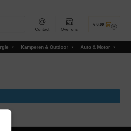
Zoeken
€
0,00
0
Contact
Over ons
rgie
Kamperen & Outdoor
Auto & Motor