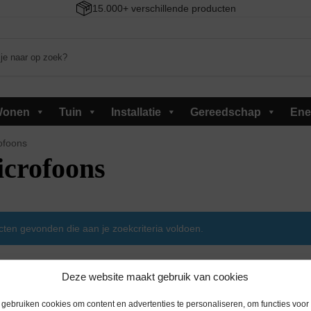
15.000+ verschillende producten
onen
Tuin
Installatie
Gereedschap
Ene
ofoons
crofoons
ten gevonden die aan je zoekcriteria voldoen.
Deze website maakt gebruik van cookies
gebruiken cookies om content en advertenties te personaliseren, om functies voor