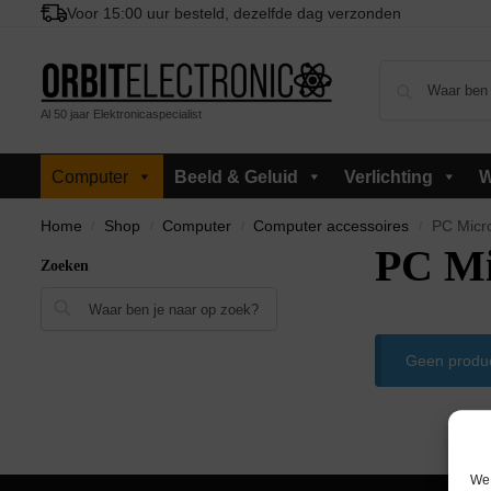
Voor 15:00 uur besteld, dezelfde dag verzonden
Al 50 jaar Elektronicaspecialist
Computer
Beeld & Geluid
Verlichting
W
Home
Shop
Computer
Computer accessoires
PC Micr
/
/
/
/
PC Mi
Zoeken
Zoeken
Geen produc
We 