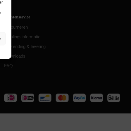
er
n
Klantenservice
Retourneren
Betalingsinformatie
n
Verzending & levering
Downloads
FAQ