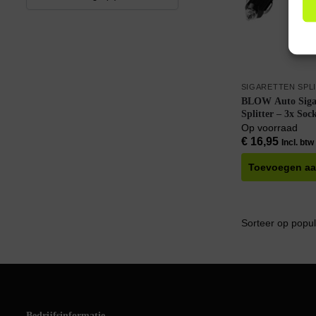
SIGARETTEN SPL
BLOW Auto Sigar
Splitter – 3x Soc
12V/24V – Met K
Op voorraad
indicator
€
16,95
Incl. btw
Toevoegen aa
Bedrijfsinformatie