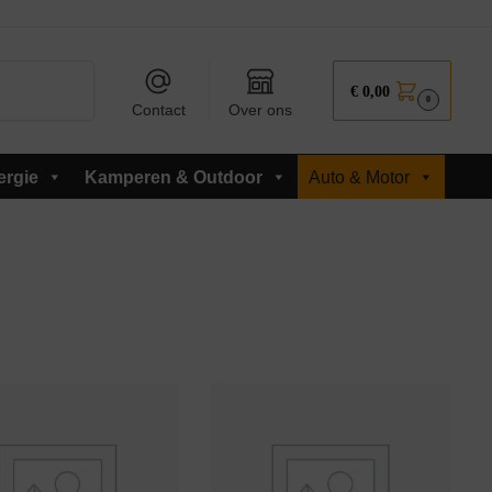
Zoeken
€
0,00
0
Contact
Over ons
ergie
Kamperen & Outdoor
Auto & Motor