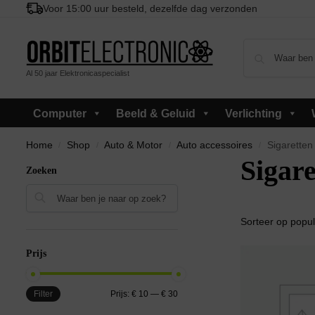
Voor 15:00 uur besteld, dezelfde dag verzonden
Al 50 jaar Elektronicaspecialist
Computer
Beeld & Geluid
Verlichting
Home
Shop
Auto & Motor
Auto accessoires
Sigaretten 
/
/
/
/
Sigare
Zoeken
Zoeken
Prijs
Filter
Prijs:
€ 10
—
€ 30