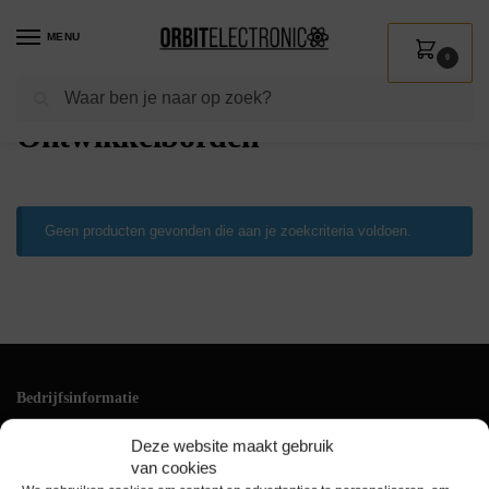
MENU
0
Zoeken
Home
Shop
Computer
Prototypes & Programmeren
Ontwikkelborden
/
/
/
/
Ontwikkelborden
Geen producten gevonden die aan je zoekcriteria voldoen.
Bedrijfsinformatie
Klantenservice
Deze website maakt gebruik
+31(0)228 528 161
van cookies