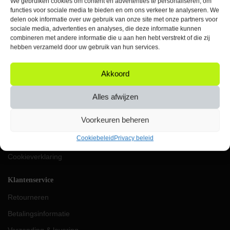
We gebruiken cookies om content en advertenties te personaliseren, om
Elke werkdag bereikbaar
functies voor sociale media te bieden en om ons verkeer te analyseren. We
tussen 09:00 & 17:00 uur
delen ook informatie over uw gebruik van onze site met onze partners voor
sociale media, advertenties en analyses, die deze informatie kunnen
KVK: 87624419
combineren met andere informatie die u aan hen hebt verstrekt of die zij
VAT: NL004453656B91
hebben verzameld door uw gebruik van hun services.
IBAN: NL69RABO0357049896
Akkoord
Orbit
Over ons
Alles afwijzen
Werken bij Orbit
Voorkeuren beheren
Algemene voorwaarden
Cookiebeleid
Privacy beleid
Privacy beleid
Cookieverklaring
Klantenservice
Retourneren
Betalingsinformatie
Verzending & levering