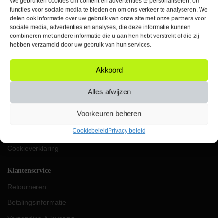
We gebruiken cookies om content en advertenties te personaliseren, om
Elke werkdag bereikbaar
functies voor sociale media te bieden en om ons verkeer te analyseren. We
tussen 09:00 & 17:00 uur
delen ook informatie over uw gebruik van onze site met onze partners voor
sociale media, advertenties en analyses, die deze informatie kunnen
KVK: 87624419
combineren met andere informatie die u aan hen hebt verstrekt of die zij
VAT: NL004453656B91
hebben verzameld door uw gebruik van hun services.
IBAN: NL69RABO0357049896
Akkoord
Orbit
Over ons
Alles afwijzen
Werken bij Orbit
Voorkeuren beheren
Algemene voorwaarden
Cookiebeleid
Privacy beleid
Privacy beleid
Cookieverklaring
Klantenservice
Retourneren
Betalingsinformatie
Verzending & levering