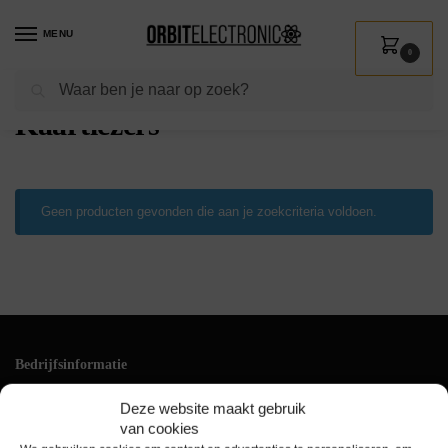
MENU
0
Zoeken
Home
Shop
Computer
Invoerapparaten
Kaartlezers
/
/
/
/
Kaartlezers
Geen producten gevonden die aan je zoekcriteria voldoen.
Bedrijfsinformatie
Klantenservice
Deze website maakt gebruik
+31(0)228 528 161
van cookies