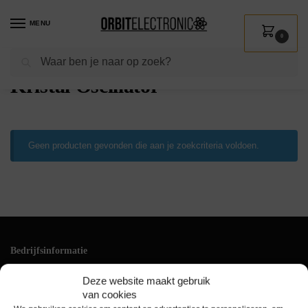
MENU
0
Zoeken
Home
Shop
Installatie
Componenten
Kristal Oscillator
/
/
/
/
Kristal Oscillator
Geen producten gevonden die aan je zoekcriteria voldoen.
Bedrijfsinformatie
Klantenservice
Deze website maakt gebruik
+31(0)228 528 161
van cookies