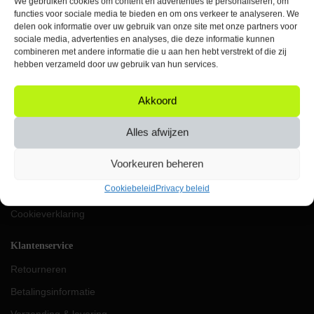
We gebruiken cookies om content en advertenties te personaliseren, om
Elke werkdag bereikbaar
functies voor sociale media te bieden en om ons verkeer te analyseren. We
tussen 09:00 & 17:00 uur
delen ook informatie over uw gebruik van onze site met onze partners voor
sociale media, advertenties en analyses, die deze informatie kunnen
KVK: 87624419
combineren met andere informatie die u aan hen hebt verstrekt of die zij
VAT: NL004453656B91
hebben verzameld door uw gebruik van hun services.
IBAN: NL69RABO0357049896
Akkoord
Orbit
Over ons
Alles afwijzen
Werken bij Orbit
Voorkeuren beheren
Algemene voorwaarden
Cookiebeleid
Privacy beleid
Privacy beleid
Cookieverklaring
Klantenservice
Retourneren
Betalingsinformatie
Verzending & levering