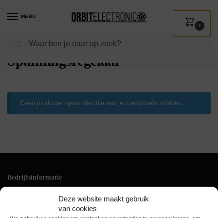
MENU
0
Zoeken
Home
Shop
Installatie
Componenten
Spanningsregelaar
/
/
/
/
Spanningsregelaar
Geen producten gevonden die aan je zoekcriteria voldoen.
Bedrijfsinformatie
Klantenservice
Deze website maakt gebruik
+31(0)228 528 161
van cookies