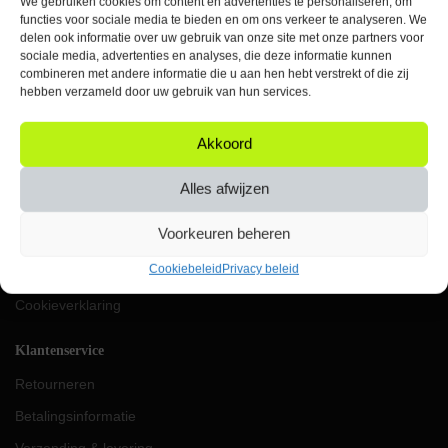
We gebruiken cookies om content en advertenties te personaliseren, om
Elke werkdag bereikbaar
functies voor sociale media te bieden en om ons verkeer te analyseren. We
tussen 09:00 & 17:00 uur
delen ook informatie over uw gebruik van onze site met onze partners voor
sociale media, advertenties en analyses, die deze informatie kunnen
KVK: 87624419
combineren met andere informatie die u aan hen hebt verstrekt of die zij
VAT: NL004453656B91
hebben verzameld door uw gebruik van hun services.
IBAN: NL69RABO0357049896
Akkoord
Orbit
Over ons
Alles afwijzen
Werken bij Orbit
Voorkeuren beheren
Algemene voorwaarden
Cookiebeleid
Privacy beleid
Privacy beleid
Cookieverklaring
Klantenservice
Retourneren
Betalingsinformatie
Verzending & levering