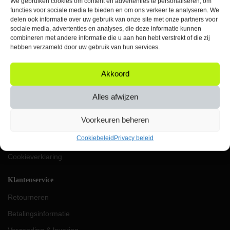
We gebruiken cookies om content en advertenties te personaliseren, om
Elke werkdag bereikbaar
functies voor sociale media te bieden en om ons verkeer te analyseren. We
tussen 09:00 & 17:00 uur
delen ook informatie over uw gebruik van onze site met onze partners voor
sociale media, advertenties en analyses, die deze informatie kunnen
KVK: 87624419
combineren met andere informatie die u aan hen hebt verstrekt of die zij
VAT: NL004453656B91
hebben verzameld door uw gebruik van hun services.
IBAN: NL69RABO0357049896
Akkoord
Orbit
Over ons
Alles afwijzen
Werken bij Orbit
Voorkeuren beheren
Algemene voorwaarden
Cookiebeleid
Privacy beleid
Privacy beleid
Cookieverklaring
Klantenservice
Retourneren
Betalingsinformatie
Verzending & levering