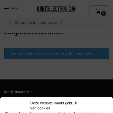
MENU
0
Zoeken
Home
Shop
Gereedschap
Elektrisch gereedschap
Klopboormachines
/
/
/
/
Klopboormachines
Geen producten gevonden die aan je zoekcriteria voldoen.
Bedrijfsinformatie
Klantenservice
Deze website maakt gebruik
+31(0)228 528 161
van cookies