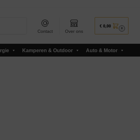
Zoeken
€
0,00
0
Contact
Over ons
rgie
Kamperen & Outdoor
Auto & Motor