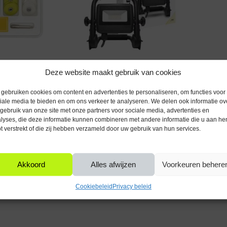
ES
BOUWLAMP
Deze website maakt gebruik van cookies
5-delig – 40 stuks
Modee Lighting – LED Bouwlamp
– 10W 1300lm – 4000K 840 – met
gebruiken cookies om content en advertenties te personaliseren, om functies voor
150cm aansluitsnoer
Op voorraad
iale media te bieden en om ons verkeer te analyseren. We delen ook informatie ov
€
18,95
Incl. btw
gebruik van onze site met onze partners voor sociale media, advertenties en
lyses, die deze informatie kunnen combineren met andere informatie die u aan he
n winkelwagen
Toevoegen aan winkelwagen
t verstrekt of die zij hebben verzameld door uw gebruik van hun services.
Akkoord
Alles afwijzen
Voorkeuren behere
Toont alle 2 resultaten
Cookiebeleid
Privacy beleid