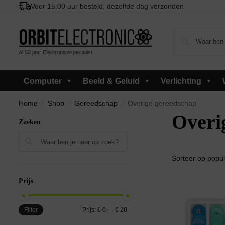
Voor 15:00 uur besteld, dezelfde dag verzonden
Al 50 jaar Elektronicaspecialist
Computer
Beeld & Geluid
Verlichting
Home
Shop
Gereedschap
Overige gereedschap
/
/
/
Overi
Zoeken
Zoeken
Prijs
Filter
Prijs:
€ 0
—
€ 20