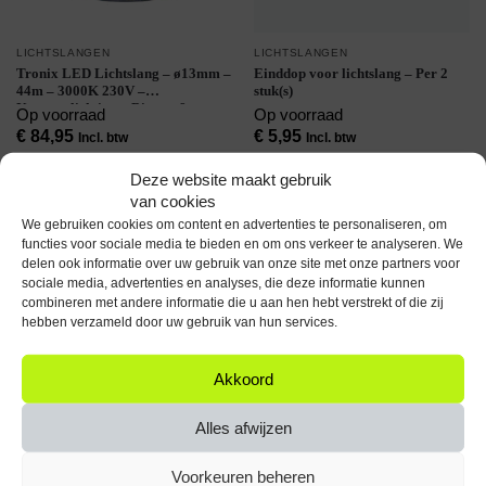
LICHTSLANGEN
LICHTSLANGEN
Tronix LED Lichtslang – ø13mm –
Einddop voor lichtslang – Per 2
44m – 3000K 230V –
stuk(s)
Kerstverlichting – Binnen &
Op voorraad
Op voorraad
Buiten – Lichtsnoer –
€
84,95
€
5,95
Incl. btw
Incl. btw
Buitenverlichting – Warm Wit
Licht
Toevoegen aan winkelwagen
Toevoegen aan winkelwagen
Deze website maakt gebruik
van cookies
We gebruiken cookies om content en advertenties te personaliseren, om
Toont alle 2 resultaten
functies voor sociale media te bieden en om ons verkeer te analyseren. We
delen ook informatie over uw gebruik van onze site met onze partners voor
sociale media, advertenties en analyses, die deze informatie kunnen
combineren met andere informatie die u aan hen hebt verstrekt of die zij
hebben verzameld door uw gebruik van hun services.
Bedrijfsinformatie
Akkoord
Klantenservice
+31(0)228 528 161
Alles afwijzen
Elke werkdag bereikbaar
tussen 09:00 & 17:00 uur
Voorkeuren beheren