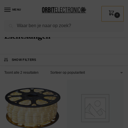
MENU
0
Zoeken
Home
Shop
Wonen
Kerst
Lichtslangen
/
/
/
/
Lichtslangen
SHOW FILTERS
Toont alle 2 resultaten