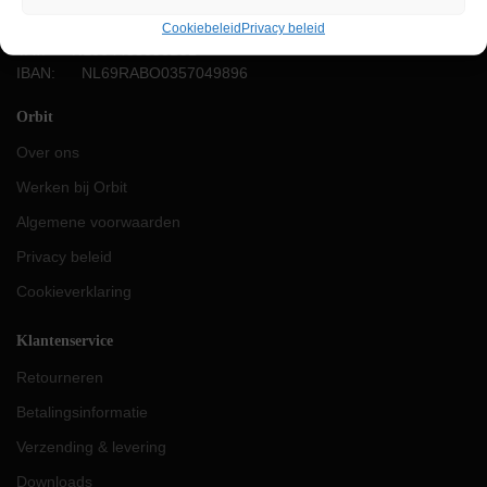
KVK: 87624419
Cookiebeleid
Privacy beleid
VAT: NL004453656B91
IBAN: NL69RABO0357049896
Orbit
Over ons
Werken bij Orbit
Algemene voorwaarden
Privacy beleid
Cookieverklaring
Klantenservice
Retourneren
Betalingsinformatie
Verzending & levering
Downloads