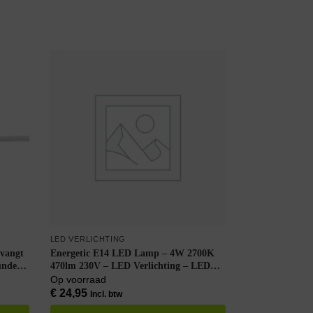
LED VERLICHTING
vangt
Energetic E14 LED Lamp – 4W 2700K
ndel –
470lm 230V – LED Verlichting – LED
Buislamp T25 – Warm Wit – Per doos à
Op voorraad
6 stuks
€
24,95
Incl. btw