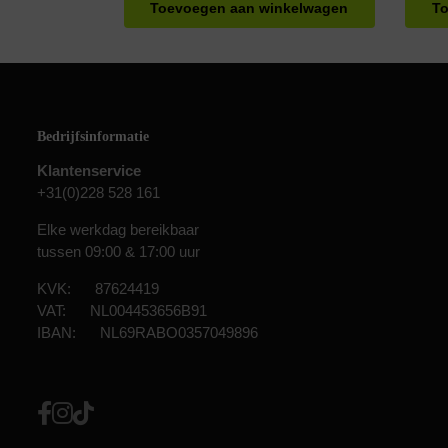
Toevoegen aan winkelwagen
To
Bedrijfsinformatie
Klantenservice
+31(0)228 528 161
Elke werkdag bereikbaar
tussen 09:00 & 17:00 uur
KVK: 87624419
VAT: NL004453656B91
IBAN: NL69RABO0357049896