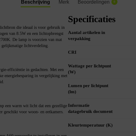
Beschrijving
Merk
Beoordelingen
0
Specificaties
htbron die ideaal is voor gebruik in
Aantal artikelen in
gen van 8.5W en een lichtopbrengst
verpakking
2700K. De lamp is voorzien van mat
gelijkmatige lichtverdeling.
CRI
Wattage per lichtpunt
e-efficiëntie in gedachten. Met een
(W)
ke energiebesparing in vergelijking met
id.
Lumen per lichtpunt
(lm)
Informatie
p een warm wit licht dat een gezellige
datagebruik document
der geschikt voor woon- en eetkamers.
Kleurtemperatuur (K)
mp A60 eenvoudig te installeren in een