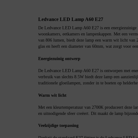
Ledvance LED Lamp A60 E27
De Ledvance LED Lamp A60 E27 is een energiezuinige lic
woonkamers, eetkamers en lampenkappen. Met een vermo
van 806 lumen, biedt deze lamp een warm wit licht van 
glas en heeft een diameter van 60mm, wat zorgt voor een 
Energiezuinig ontwerp
De Ledvance LED Lamp A60 E27 is ontworpen met energi
verbruik van slechts 8.5W biedt deze lamp een aanzienlij
traditionele gloeilampen, zonder in te boeten op helderhe
Warm wit licht
Met een kleurtemperatuur van 2700K produceert deze lam
en uitnodigende sfeer creëert. Dit maakt de lamp bijzon
Veelzijdige toepassing
Dankzij de standaard E27 fitting is de Ledvance LED La