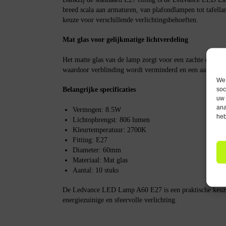
breed scala aan armaturen, van plafondlampen tot tafella
keuze voor verschillende verlichtingsbehoeften.
Mat glas voor gelijkmatige lichtverdeling
Het matte glas van de lamp zorgt voor een zachte en gelij
waardoor verblinding wordt verminderd en een aangenam
We 
Belangrijke specificaties
soc
uw 
ana
Vermogen: 8.5W
heb
Lichtopbrengst: 806 lumen
Kleurtemperatuur: 2700K
Fitting: E27
Diameter: 60mm
Materiaal: Mat glas
Aantal: 10 stuks
De Ledvance LED Lamp A60 E27 is een praktische keuze
energiezuinige en sfeervolle verlichting.