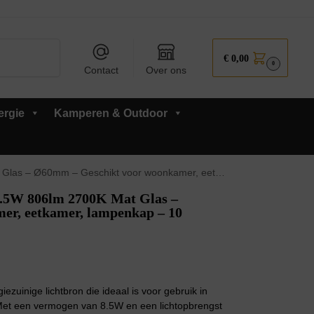
Zoeken
€
0,00
0
Contact
Over ons
ergie
Kamperen & Outdoor
 Geschikt voor woonkamer, eetkamer, lampenkap – 10 stuks
.5W 806lm 2700K Mat Glas –
r, eetkamer, lampenkap – 10
uinige lichtbron die ideaal is voor gebruik in
t een vermogen van 8.5W en een lichtopbrengst