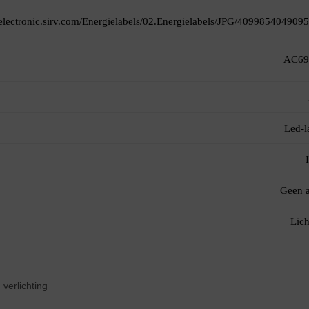
itelectronic.sirv.com/Energielabels/02.Energielabels/JPG/4099854049095
AC69
Led-
Geen 
Lich
 verlichting