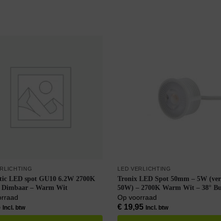
ERLICHTING
LED VERLICHTING
tic LED spot GU10 6.2W 2700K
Tronix LED Spot 50mm – 5W (ver
– Dimbaar – Warm Wit
50W) – 2700K Warm Wit – 38° Bu
230V – Dimbaar – Wit
orraad
Op voorraad
5
€
19,95
Incl. btw
Incl. btw