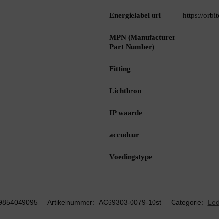
Energielabel url
https://orb
MPN (Manufacturer
Part Number)
Fitting
Lichtbron
IP waarde
accuduur
Voedingstype
9854049095
Artikelnummer:
AC69303-0079-10st
Categorie:
Led