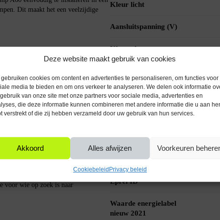
Kleur licht
mpen. Dit maakt het een veelzijdige
Aansluitspanning (V)
Kleur glas
kmatige verspreiding van het licht,
Deze website maakt gebruik van cookies
e verlichtingservaring wordt geboden.
Vorm lichtbron
gebruiken cookies om content en advertenties te personaliseren, om functies voor
iale media te bieden en om ons verkeer te analyseren. We delen ook informatie ov
Met dimfunctie
gebruik van onze site met onze partners voor sociale media, advertenties en
lyses, die deze informatie kunnen combineren met andere informatie die u aan he
t verstrekt of die zij hebben verzameld door uw gebruik van hun services.
Diameter (mm)
Product lengte (mm)
Akkoord
Alles afwijzen
Voorkeuren behere
Product hoogte (mm)
Cookiebeleid
Privacy beleid
Eprel ID
 voor wie op zoek is naar
Waarde energielabel
nieuw 2021