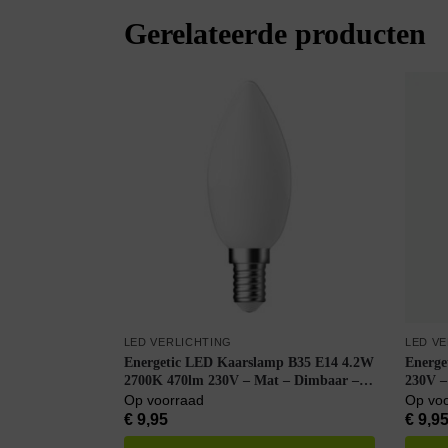
Gerelateerde producten
LED VERLICHTING
LED V
Energetic LED Kaarslamp B35 E14 4.2W
Energe
2700K 470lm 230V – Mat – Dimbaar –
230V 
Warm Wit
Op voorraad
Op vo
€
9,95
€
9,9