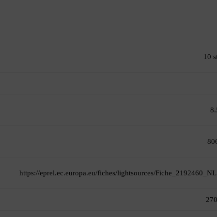
10 s
8
80
https://eprel.ec.europa.eu/fiches/lightsources/Fiche_2192460_NL
27