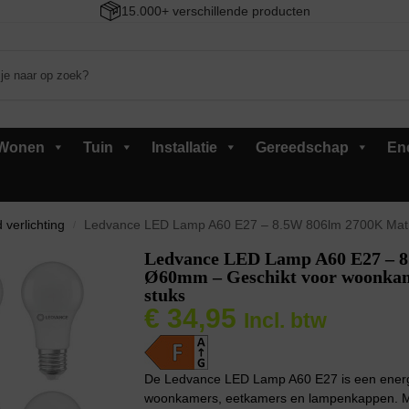
15.000+ verschillende producten
Wonen
Tuin
Installatie
Gereedschap
En
 verlichting
Ledvance LED Lamp A60 E27 – 8.5W 806lm 2700K Mat Glas – Ø60mm –
/
Ledvance LED Lamp A60 E27 – 8
Ø60mm – Geschikt voor woonkame
stuks
€
34,95
Incl. btw
De Ledvance LED Lamp A60 E27 is een energiez
woonkamers, eetkamers en lampenkappen. Me