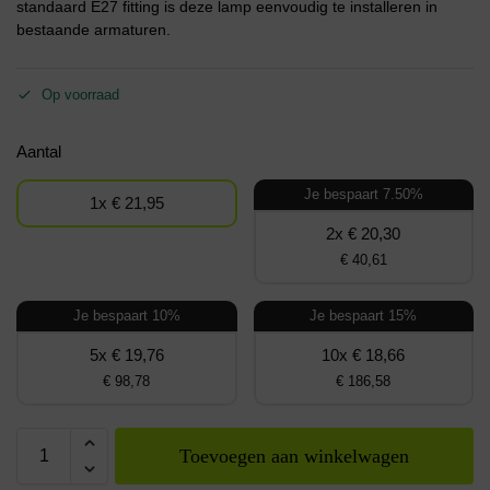
standaard E27 fitting is deze lamp eenvoudig te installeren in
bestaande armaturen.
Op voorraad
Aantal
Je bespaart 7.50%
1x € 21,95
2x € 20,30
€ 40,61
Je bespaart 10%
Je bespaart 15%
5x € 19,76
10x € 18,66
€ 98,78
€ 186,58
Toevoegen aan winkelwagen