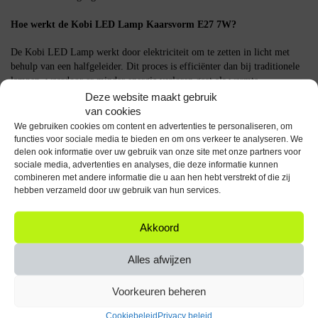
Hoe werkt de Kobi LED Lamp Kaarsvorm E27 7W?
De Kobi LED Lamp werkt door elektriciteit om te zetten in licht met
behulp van een halfgeleider. Dit proces is efficiënter dan bij traditionele
lampen, waardoor er minder energie verloren gaat als warmte.
Deze website maakt gebruik
Belangrijke specificaties
van cookies
We gebruiken cookies om content en advertenties te personaliseren, om
Vermogen: 7W
functies voor sociale media te bieden en om ons verkeer te analyseren. We
Lichtopbrengst: 600 lumen
delen ook informatie over uw gebruik van onze site met onze partners voor
sociale media, advertenties en analyses, die deze informatie kunnen
Kleurtemperatuur: 3000K
combineren met andere informatie die u aan hen hebt verstrekt of die zij
Fitting: E27
hebben verzameld door uw gebruik van hun services.
Spanning: 230V
Aantal stuks: 5
Akkoord
De Kobi LED Lamp Kaarsvorm E27 7W is een praktische keuze voor
wie op zoek is naar efficiënte en sfeervolle verlichting.
Alles afwijzen
Specificaties
Voorkeuren beheren
Aantal artikelen in
Cookiebeleid
Privacy beleid