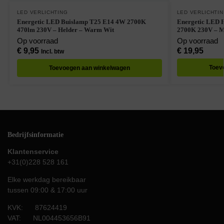
LED VERLICHTING
LED VERLICHTI
Energetic LED Buislamp T25 E14 4W 2700K
Energetic LED 
470lm 230V – Helder – Warm Wit
2700K 230V – M
Op voorraad
Op voorraad
€
9,95
€
19,95
Incl. btw
Toev
Toevoegen aan winkelwagen
Bedrijfsinformatie
Klantenservice
+31(0)228 528 161
Elke werkdag bereikbaar
tussen 09:00 & 17:00 uur
KVK: 87624419
VAT: NL004453656B91