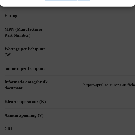
verpakking
Fitting
MPN (Manufacturer
Part Number)
Wattage per lichtpunt
(W)
lummen per lichtpunt
Informatie datagebruik
https://eprel.ec.europa.eu/fi
document
Kleurtemperatuur (K)
Aansluitspanning (V)
CRI