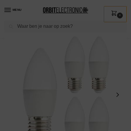
MENU
0
Zoeken
Home
Shop
Verlichting
Lichtbronnen
Led verlichting
Kobi LED Lamp Kaarsvorm E27 7W – 600lm – 3000K – 230V – Voor Slaapkamer, Eettafel of Gangverlichting – 5 stuks
/
/
/
/
/