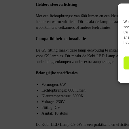
Heldere sfeerverlichting
Met een lichtopbrengst van 600 lumen en een kleurtempe
helder en warm wit licht. Dit maakt de lamp ideaal voor 
We 
soc
woonkamers, eetkamers of andere leefruimtes.
uw 
ana
Compatibiliteit en installatie
heb
De G9 fitting maakt deze lamp eenvoudig te installeren i
voor G9 lampjes. Dit maakt de Kobi LED Lamp een prak
oude halogeenlampen zonder extra aanpassingen.
Belangrijke specificaties
Vermogen: 6W
Lichtopbrengst: 600 lumen
Kleurtemperatuur: 3000K
Voltage: 230V
Fitting: G9
Aantal: 10 stuks
De Kobi LED Lamp G9 6W is een praktische en efficiënt