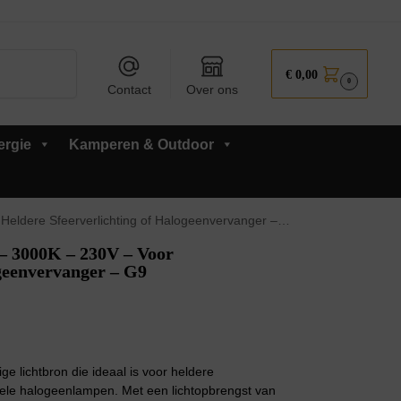
Zoeken
€
0,00
0
Contact
Over ons
ergie
Kamperen & Outdoor
lichting of Halogeenvervanger – G9 Insteeklampje – 10 stuks
 3000K – 230V – Voor
ogeenvervanger – G9
 lichtbron die ideaal is voor heldere
ionele halogeenlampen. Met een lichtopbrengst van