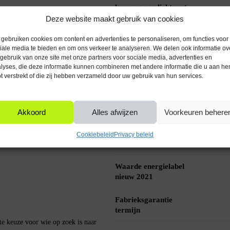
lummen per lichtpunt
Deze website maakt gebruik van cookies
ratuur van 3000K, biedt deze lamp een
Informatie
het creëren van een aangename sfeer in
gebruiken cookies om content en advertenties te personaliseren, om functies voor
datagebruik document
iale media te bieden en om ons verkeer te analyseren. We delen ook informatie ov
gebruik van onze site met onze partners voor sociale media, advertenties en
Kleurtemperatuur (K)
lyses, die deze informatie kunnen combineren met andere informatie die u aan he
t verstrekt of die zij hebben verzameld door uw gebruik van hun services.
Aansluitspanning (V)
n bestaande armaturen die geschikt zijn
tische keuze voor het vervangen van
CRI
Akkoord
Alles afwijzen
Voorkeuren behere
Levensduur
Cookiebeleid
Privacy beleid
lichtbronnen (uur)
Waarde energielabel
nieuw 2021
Fabrieksgarantie
termijn
e keuze voor wie op zoek is naar