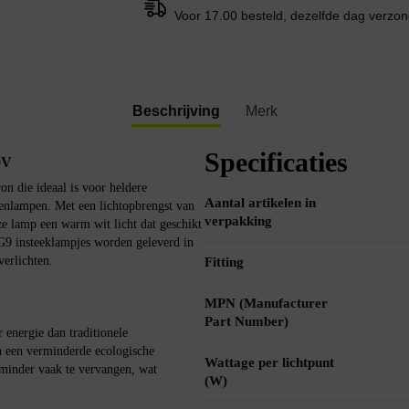
Voor 17.00 besteld, dezelfde dag verzo
Beschrijving
Merk
Specificaties
0V
 die ideaal is voor heldere
Aantal artikelen in
geenlampen. Met een lichtopbrengst van
verpakking
e lamp een warm wit licht dat geschikt
 G9 insteeklampjes worden geleverd in
verlichten.
Fitting
MPN (Manufacturer
Part Number)
nergie dan traditionele
en een verminderde ecologische
Wattage per lichtpunt
 minder vaak te vervangen, wat
(W)