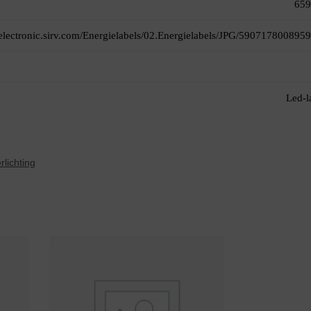
659
itelectronic.sirv.com/Energielabels/02.Energielabels/JPG/5907178008959
Led-
rlichting