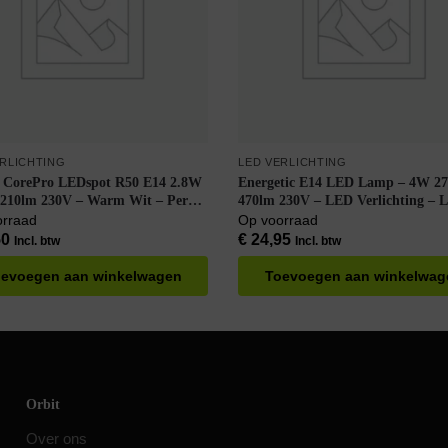
ERLICHTING
LED VERLICHTING
s CorePro LEDspot R50 E14 2.8W
Energetic E14 LED Lamp – 4W 2
210lm 230V – Warm Wit – Per
470lm 230V – LED Verlichting – 
6 stuks
Buislamp T25 – Warm Wit – Per d
orraad
Op voorraad
6 stuks
50
€
24,95
Incl. btw
Incl. btw
evoegen aan winkelwagen
Toevoegen aan winkelwag
Orbit
Over ons