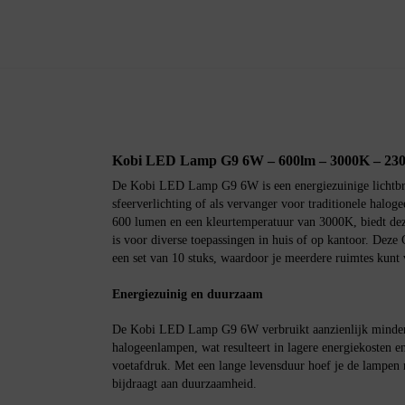
Kobi LED Lamp G9 6W – 600lm – 3000K – 23
De Kobi LED Lamp G9 6W is een energiezuinige lichtbron
sfeerverlichting of als vervanger voor traditionele halo
600 lumen en een kleurtemperatuur van 3000K, biedt dez
is voor diverse toepassingen in huis of op kantoor. Deze
een set van 10 stuks, waardoor je meerdere ruimtes kunt 
Energiezuinig en duurzaam
De Kobi LED Lamp G9 6W verbruikt aanzienlijk minder e
halogeenlampen, wat resulteert in lagere energiekosten 
voetafdruk. Met een lange levensduur hoef je de lampen
bijdraagt aan duurzaamheid.