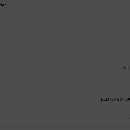
nden
10 s
LED G9 6W 30