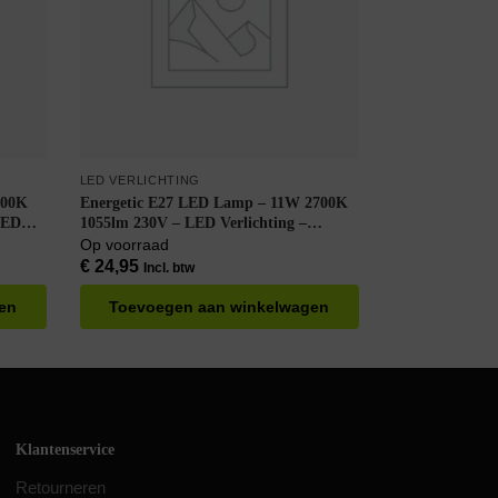
LED VERLICHTING
700K
Energetic E27 LED Lamp – 11W 2700K
LED
1055lm 230V – LED Verlichting –
oos à
LEDBulb Flame A60 – Warm Wit –
Op voorraad
Dimbaar – Per doos à 6 stuks
€
24,95
Incl. btw
en
Toevoegen aan winkelwagen
Klantenservice
Retourneren