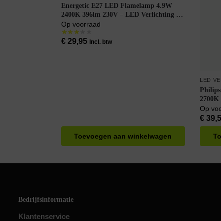
Energetic E27 LED Flamelamp 4.9W
2400K 396lm 230V – LED Verlichting –
LEDBulb Flame A60 – Zeer Warm Wit –
Op voorraad
6 stuks
€
29,95
Incl. btw
LED V
Philip
2700K 
doos á 
Op vo
€
39,
Toevoegen aan winkelwagen
To
Bedrijfsinformatie
Klantenservice