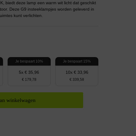
, biedt deze lamp een warm wit licht dat geschikt
antoor. Deze G9 insteeklampjes worden geleverd in
imtes kunt verlichten.
Je bespaart 10%
Je bespaart 15%
5x € 35,96
10x € 33,96
€ 179,78
€ 339,58
an winkelwagen