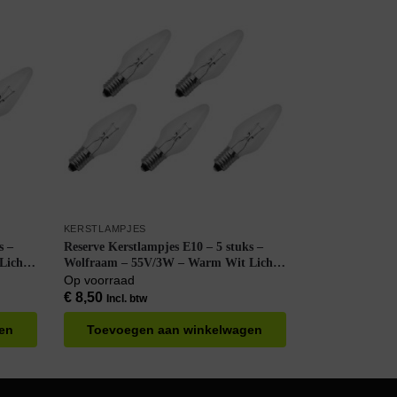
KERSTLAMPJES
s –
Reserve Kerstlampjes E10 – 5 stuks –
Licht
Wolfraam – 55V/3W – Warm Wit Licht
 Helder
– 2200K – 13 Lumen – Dimbaar – Helder
Op voorraad
– Klassiek model
€
8,50
Incl. btw
en
Toevoegen aan winkelwagen