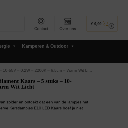
Zoeken
€
0,00
0
Contact
Over ons
ergie
Kamperen & Outdoor
 10-55V – 0.2W – 2200K – 6.5cm – Warm Wit Licht
lament Kaars – 5 stuks – 10-
arm Wit Licht
 van zolder en ontdekt dat een van de lampjes het
erve Kerstlampjes E10 LED Kaars hoef je niet