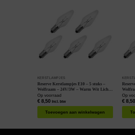
KERSTLAMPJES
KERST
Reserve Kerstlampjes E10 – 5 stuks –
Reserv
Wolfraam – 24V/3W – Warm Wit Licht
Wolfra
– 2200K – 13 Lumen – Dimbaar – Helder
– 2200
Op voorraad
Op vo
– Klassiek model
– Klas
€
8,50
€
8,5
Incl. btw
Toevoegen aan winkelwagen
To