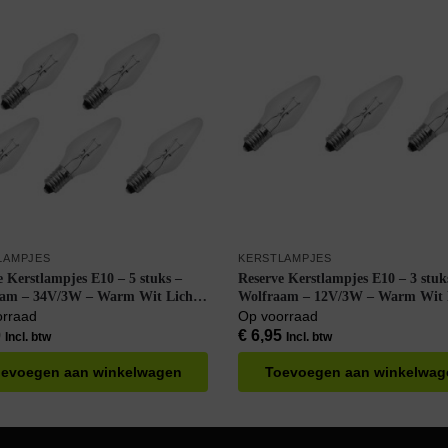
LAMPJES
KERSTLAMPJES
e Kerstlampjes E10 – 5 stuks –
Reserve Kerstlampjes E10 – 3 stuk
am – 34V/3W – Warm Wit Licht
Wolfraam – 12V/3W – Warm Wit 
K – 13 Lumen – Dimbaar – Helder
– 2200K – 13 Lumen – Dimbaar –
orraad
Op voorraad
siek model
– Klassiek model
0
€
6,95
Incl. btw
Incl. btw
evoegen aan winkelwagen
Toevoegen aan winkelwag