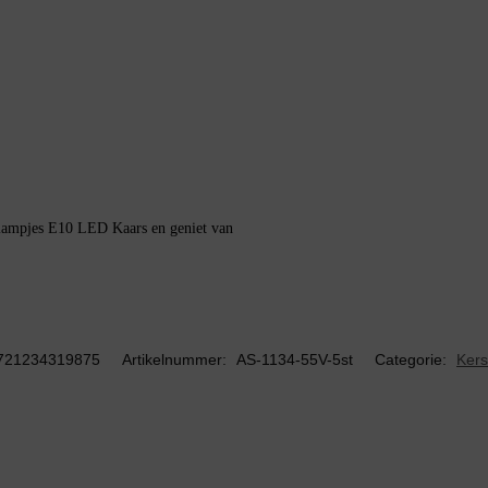
tlampjes E10 LED Kaars en geniet van
721234319875
Artikelnummer:
AS-1134-55V-5st
Categorie:
Kers