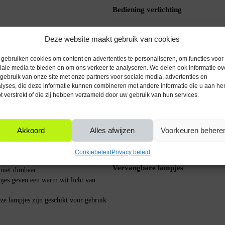
Bediening verlichting
Kleur
Deze website maakt gebruik van cookies
Voor binnen of buiten
gebruiken cookies om content en advertenties te personaliseren, om functies voor
iale media te bieden en om ons verkeer te analyseren. We delen ook informatie ov
Voedingstype
gebruik van onze site met onze partners voor sociale media, advertenties en
lyses, die deze informatie kunnen combineren met andere informatie die u aan he
 je bestaande kerstverlichting te
t verstrekt of die zij hebben verzameld door uw gebruik van hun services.
Materiaal
p een breed scala aan voltages, van
n vervang het door een van deze
voor een constante, warme gloed van
Type lichtbron
Akkoord
Alles afwijzen
Voorkeuren behere
Type kerstboomverlichting
Cookiebeleid
Privacy beleid
Vervangbare lampjes
niet dimbaar.
jes geven een warm wit licht van
e lampjes zijn geschikt voor gebruik