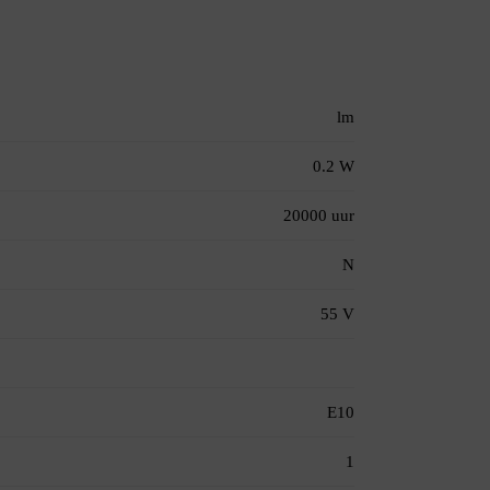
lm
0.2 W
20000 uur
N
55 V
E10
1