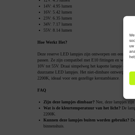
12V: 4.3 lumen
14V: 4.95 lumen
16V: 5.42 lumen
23V: 6.35 lumen
34V: 7.17 lumen
55V: 8.14 lumen
We 
soc
Hoe Werkt Het?
uw 
ana
Deze reserve LED lampjes zijn ontworpen om eenvoudig in
heb
passen. Ze zijn compatibel met E10 fittingen en werken o
10V tot 55V. Draai simpelweg het kapotte lampje eruit e
duurzame LED lampjes. Het niet-dimbare ontwerp zorgt 
2200K, ideaal voor een gezellige kerstambiance.
FAQ
Zijn deze lampjes dimbaar?
Nee, deze lampjes zijn 
Wat is de kleurtemperatuur van het licht?
De lamp
2200K.
Kunnen deze lampjes buiten worden gebruikt?
Dez
binnenshuis.