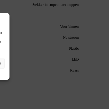
Stekker in stopcontact stoppen
Voor binnen
er
Netstroom
n
Plastic
LED
n
Kaars