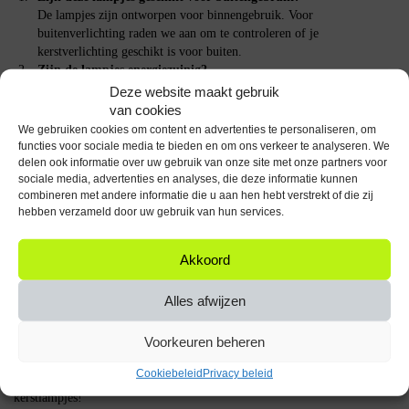
De lampjes zijn ontworpen voor binnengebruik. Voor
buitenverlichting raden we aan om te controleren of je
kerstverlichting geschikt is voor buiten.
Zijn de lampjes energiezuinig?
Met een verbruik van slechts 3W zijn ze relatief energiezuinig voor
Deze website maakt gebruik
gloeilampjes.
van cookies
Hoeveel lumen geeft een lampje?
We gebruiken cookies om content en advertenties te personaliseren, om
Elk lampje geeft 13 lumen, voldoende voor een warme en zachte
functies voor sociale media te bieden en om ons verkeer te analyseren. We
verlichting.
delen ook informatie over uw gebruik van onze site met onze partners voor
sociale media, advertenties en analyses, die deze informatie kunnen
combineren met andere informatie die u aan hen hebt verstrekt of die zij
Specificaties
hebben verzameld door uw gebruik van hun services.
Type: E10 lamp
Spanning: 48V
Akkoord
Vermogen: 3W
Lichtkleur: Warm wit (2200K)
Alles afwijzen
Lichtopbrengst: 13 lumen
Dimbaar: Ja
Voorkeuren beheren
Levensduur: 5000 uur
Cookiebeleid
Privacy beleid
Breng je feestdagen tot leven met deze betrouwbare en sfeervolle reserve
kerstlampjes!