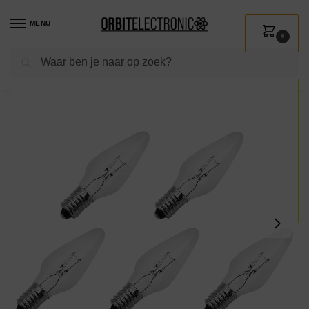
MENU
0
Zoeken
Home
Shop
Verlichting
Lichtbronnen
Kerstlampjes
Reserve Kerstlampjes E10 – 5 stuks – Wolfraam – 48V/3W – Warm Wit Licht – 2200K – 13 Lumen – Dimbaar – Helder – Klassiek model
/
/
/
/
/