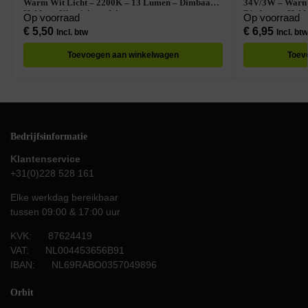
Warm Wit Licht – 2200K – 13 Lumen – Dimbaar –
34V/3W – Warm 
Helder – Klassiek model
Dimbaar – Helde
Op voorraad
Op voorraad
€
5,50
€
6,95
Incl. btw
Incl. btw
Toevoegen aan winkelwagen
Toev
Bedrijfsinformatie
Klantenservice
+31(0)228 528 161
Elke werkdag bereikbaar
tussen 09:00 & 17:00 uur
KVK: 87624419
VAT: NL004453656B91
IBAN: NL69RABO0357049896
Orbit