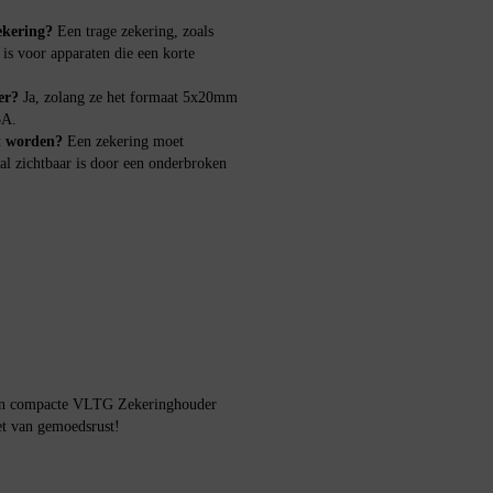
zekering?
Een trage zekering, zoals
is voor apparaten die een korte
er?
Ja, zolang ze het formaat 5x20mm
5A.
t worden?
Een zekering moet
al zichtbaar is door een onderbroken
e en compacte VLTG Zekeringhouder
t van gemoedsrust!