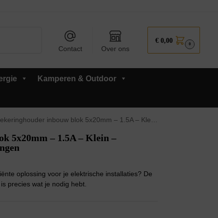
Zoeken
€
0,00
0
Contact
Over ons
ergie
Kamperen & Outdoor
ghouder inbouw blok 5x20mm – 1.5A – Klein – T(traag) – inclusief 5x Glaszekeringen
k 5x20mm – 1.5A – Klein –
ingen
nte oplossing voor je elektrische installaties? De
s precies wat je nodig hebt.