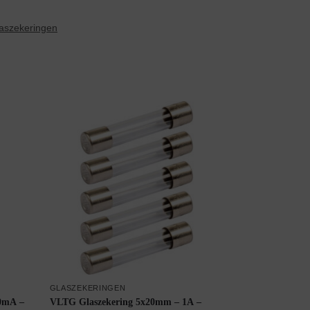
aszekeringen
GLASZEKERINGEN
0mA –
VLTG Glaszekering 5x20mm – 1A –