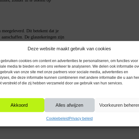
imtes, zonder in te boeten op
meegeleverd. Dit betekent dat je
n aanschaffen. De glaszekeringen zijn
ing.
Deze website maakt gebruik van cookies
gebruiken cookies om content en advertenties te personaliseren, om functies voor
iale media te bieden en om ons verkeer te analyseren. We delen ook informatie ov
escherming tegen overbelasting en
gebruik van onze site met onze partners voor sociale media, advertenties en
veilig blijven, zelfs bij onverwachte
lyses, die deze informatie kunnen combineren met andere informatie die u aan he
t verstrekt of die zij hebben verzameld door uw gebruik van hun services.
talleren. Plaats de houder in de
Akkoord
Alles afwijzen
Voorkeuren behere
en plaats een van de meegeleverde
voor dat de stroomtoevoer wordt
Cookiebeleid
Privacy beleid
schermd blijft.