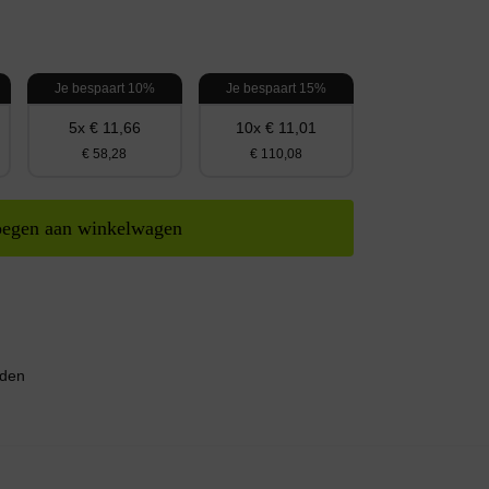
Je bespaart 10%
Je bespaart 15%
5x € 11,66
10x € 11,01
€ 58,28
€ 110,08
egen aan winkelwagen
nden