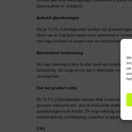
formaat past deze zekeringhouder moeiteloos in kleine ru
functionaliteit of veiligheid.
Inclusief glaszekeringen
Bij de VLTG Zekeringhouder worden vijf glaszekeringen 
direct aan de slag kunt zonder extra onderdelen te hoeve
van hoge kwaliteit en zorgen voor een betrouwbare werk
Betrouwbare bescherming
We 
soc
De trage zekering in deze houder biedt een uitstekende b
uw 
kortsluiting. Dit zorgt ervoor dat je elektrische systemen 
ana
stroompieken.
heb
Hoe het product werkt
De VLTG Zekeringhouder inbouw blok is eenvoudig te ins
gewenste inbouwlocatie, sluit de elektrische draden aan 
glaszekeringen in de houder. De trage zekering zorgt er
onderbroken bij overbelasting, waardoor je apparatuur be
FAQ