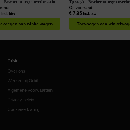
 – Beschermt tegen overbelasting –
T(traag) – Beschermt tegen overbe
– 5 stuks
orraad
Op voorraad
5
€
7,95
Incl. btw
Incl. btw
evoegen aan winkelwagen
Toevoegen aan winkelwag
Orbit
Over ons
Werken bij Orbit
Algemene voorwaarden
Privacy beleid
Cookieverklaring