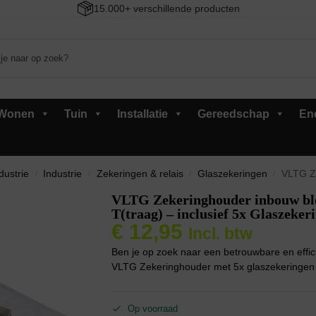
15.000+ verschillende producten
Wonen
Tuin
Installatie
Gereedschap
En
dustrie
Industrie
Zekeringen & relais
Glaszekeringen
VLTG Zekerin
/
/
/
/
VLTG Zekeringhouder inbouw blo
T(traag) – inclusief 5x Glaszeker
€
12,95
Incl. btw
Ben je op zoek naar een betrouwbare en efficië
VLTG Zekeringhouder met 5x glaszekeringen i
Op voorraad