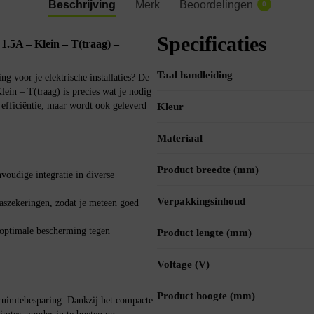
Beschrijving
Merk
Beoordelingen
0
Specificaties
5A – Klein – T(traag) –
Taal handleiding
g voor je elektrische installaties? De
n – T(traag) is precies wat je nodig
 efficiëntie, maar wordt ook geleverd
Kleur
Materiaal
Product breedte (mm)
voudige integratie in diverse
Verpakkingsinhoud
aszekeringen, zodat je meteen goed
 optimale bescherming tegen
Product lengte (mm)
Voltage (V)
Product hoogte (mm)
uimtebesparing. Dankzij het compacte