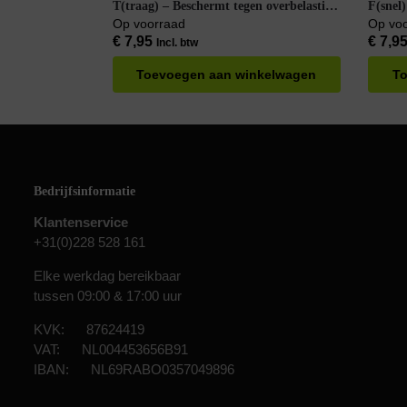
T(traag) – Beschermt tegen overbelasting
F(snel)
– 5 stuks
5 stuks
Op voorraad
Op vo
€
7,95
€
7,9
Incl. btw
Toevoegen aan winkelwagen
To
Bedrijfsinformatie
Klantenservice
+31(0)228 528 161
Elke werkdag bereikbaar
tussen 09:00 & 17:00 uur
KVK: 87624419
VAT: NL004453656B91
IBAN: NL69RABO0357049896