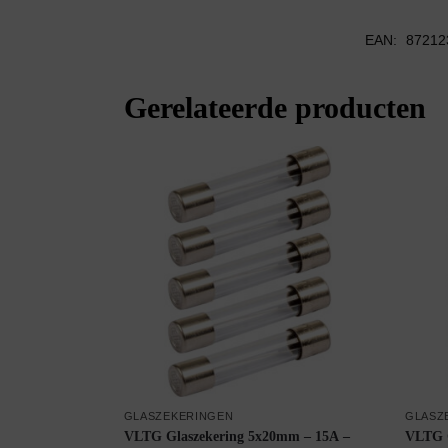
EAN:
87212
Gerelateerde producten
GLASZEKERINGEN
GLASZ
VLTG Glaszekering 5x20mm – 15A –
VLTG G