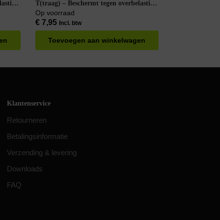
lasting
T(traag) – Beschermt tegen overbelasting
– 5 stuks
Op voorraad
€
7,95
Incl. btw
en
Toevoegen aan winkelwagen
Klantenservice
Retourneren
Betalingsinformatie
Verzending & levering
Downloads
FAQ