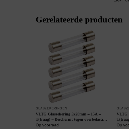
EAN:
8
Gerelateerde producten
GLASZEKERINGEN
GLASZ
VLTG Glaszekering 5x20mm – 15A –
VLTG G
T(traag) – Beschermt tegen overbelasting
T(traa
– 5 stuks
– 5 stu
Op voorraad
Op vo