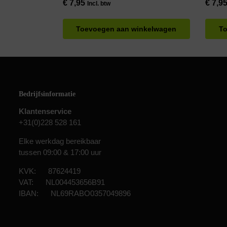
€
7,95
€
7,9
Incl. btw
Toevoegen aan winkelwagen
To
Bedrijfsinformatie
Klantenservice
+31(0)228 528 161
Elke werkdag bereikbaar
tussen 09:00 & 17:00 uur
KVK: 87624419
VAT: NL004453656B91
IBAN: NL69RABO0357049896