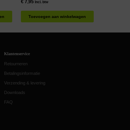
€
7,95
Incl. btw
en
Toevoegen aan winkelwagen
Klantenservice
Retourneren
Betalingsinformatie
Verzending & levering
Downloads
FAQ