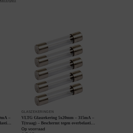
keringen
GLASZEKERINGEN
0mA –
VLTG Glaszekering 5x20mm – 315mA –
lasting
T(traag) – Beschermt tegen overbelasting
– 5 stuks
Op voorraad