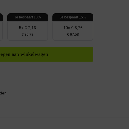
Je bespaart 10%
Je bespaart 15%
5x € 7,16
10x € 6,76
€ 35,78
€ 67,58
egen aan winkelwagen
nden