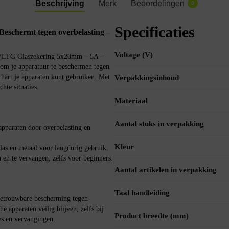
Beschrijving
Merk
Beoordelingen
0
Specificaties
eschermt tegen overbelasting –
Voltage (V)
de VLTG Glaszekering 5x20mm – 5A –
om je apparatuur te beschermen tegen
 hart je apparaten kunt gebruiken. Met
Verpakkingsinhoud
hte situaties.
Materiaal
Aantal stuks in verpakking
pparaten door overbelasting en
Kleur
s en metaal voor langdurig gebruik.
 en te vervangen, zelfs voor beginners.
Aantal artikelen in verpakking
Taal handleiding
etrouwbare bescherming tegen
he apparaten veilig blijven, zelfs bij
Product breedte (mm)
s en vervangingen.