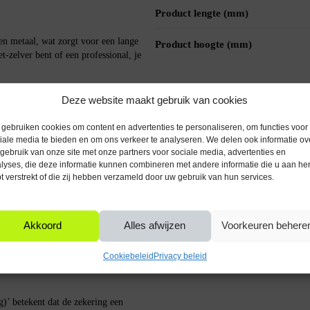
Product lengte (mm)
n metaal, wat zorgt voor een lange
Product hoogte (mm)
t-zelver bent of een professional, je
Deze website maakt gebruik van cookies
gen gemakkelijk te installeren en te
gebruiken cookies om content en advertenties te personaliseren, om functies voor
, kun je deze zekeringen zonder
iale media te bieden en om ons verkeer te analyseren. We delen ook informatie ov
gebruik van onze site met onze partners voor sociale media, advertenties en
lyses, die deze informatie kunnen combineren met andere informatie die u aan he
t verstrekt of die zij hebben verzameld door uw gebruik van hun services.
oor de stroomkring te onderbreken
 Dit voorkomt schade aan je apparaten
Akkoord
Alles afwijzen
Voorkeuren behere
ing niet meteen doorslaat bij korte
Cookiebeleid
Privacy beleid
)’ betekent dat de zekering een