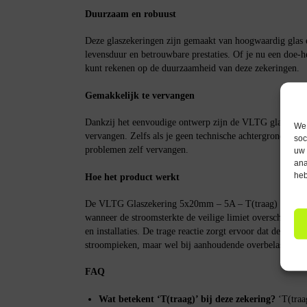
Duurzaam en robuust
Deze glaszekeringen zijn gemaakt van hoogwaardig glas e
levensduur en betrouwbare prestaties. Of je nu een doe-he
kunt rekenen op de duurzaamheid van deze zekeringen.
Gemakkelijk te vervangen
Dankzij het eenvoudige ontwerp zijn de VLTG glaszekerin
We 
vervangen. Zelfs als je geen technische achtergrond hebt
soc
problemen zelf vervangen.
uw 
ana
heb
Hoe het product werkt
De VLTG Glaszekering 5x20mm – 5A – T(traag) werkt d
wanneer de stroomsterkte de veilige limiet overschrijdt.
en installaties. De trage reactie zorgt ervoor dat de zeker
stroompieken, maar wel bij aanhoudende overbelasting.
FAQ
Wat betekent ‘T(traag)’ bij deze zekering?
‘T(traag