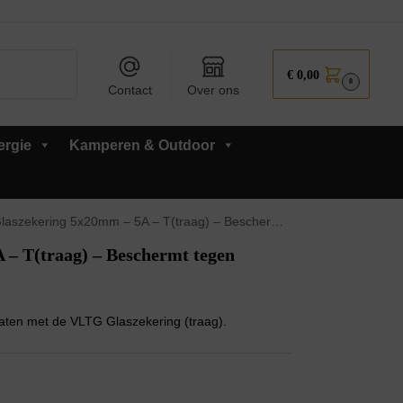
Zoeken
€
0,00
0
Contact
Over ons
ergie
Kamperen & Outdoor
kering 5x20mm – 5A – T(traag) – Beschermt tegen overbelasting – 5 stuks
– T(traag) – Beschermt tegen
aten met de VLTG Glaszekering (traag).