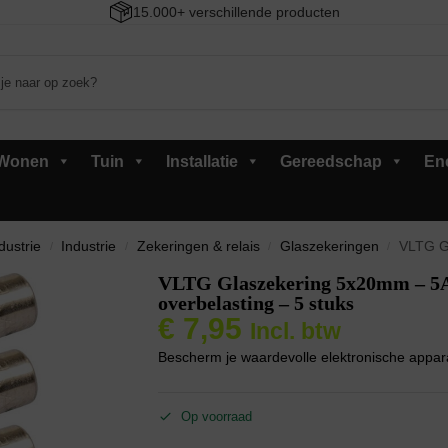
15.000+ verschillende producten
Wonen
Tuin
Installatie
Gereedschap
En
dustrie
Industrie
Zekeringen & relais
Glaszekeringen
VLTG Glasze
/
/
/
/
VLTG Glaszekering 5x20mm – 5A 
overbelasting – 5 stuks
€
7,95
Incl. btw
Bescherm je waardevolle elektronische appar
Op voorraad