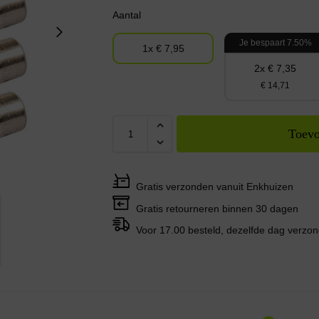
Aantal
Je bespaart 7.50%
1x € 7,95
2x € 7,35
€ 14,71
Toevo
Gratis verzonden vanuit Enkhuizen
Gratis retourneren binnen 30 dagen
Voor 17.00 besteld, dezelfde dag verzo