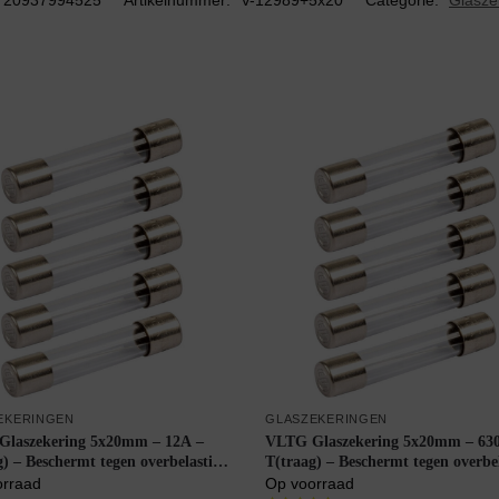
720937994525
Artikelnummer:
V-12989+5x20
Categorie:
Glasze
EKERINGEN
GLASZEKERINGEN
laszekering 5x20mm – 12A –
VLTG Glaszekering 5x20mm – 63
g) – Beschermt tegen overbelasting
T(traag) – Beschermt tegen overbe
ks
– 5 stuks
orraad
Op voorraad