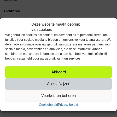
Lichtbron
Informatie datagebruik
Deze website maakt gebruik
https://eprel.ec.europa.eu/fic
document
van cookies
We gebruiken cookies om content en advertenties te personaliseren, om
functies voor sociale media te bieden en om ons verkeer te analyseren. We
Levensduur
delen ook informatie over uw gebruik van onze site met onze partners voor
lichtbronnen (uur)
sociale media, advertenties en analyses, die deze informatie kunnen
combineren met andere informatie die u aan hen hebt verstrekt of die zij
Met dimfunctie
hebben verzameld door uw gebruik van hun services.
Voedingstype
Akkoord
Waarde energielabel
Alles afwijzen
nieuw 2021
Voorkeuren beheren
Aansluitspanning (V)
Cookiebeleid
Privacy beleid
Accu duur