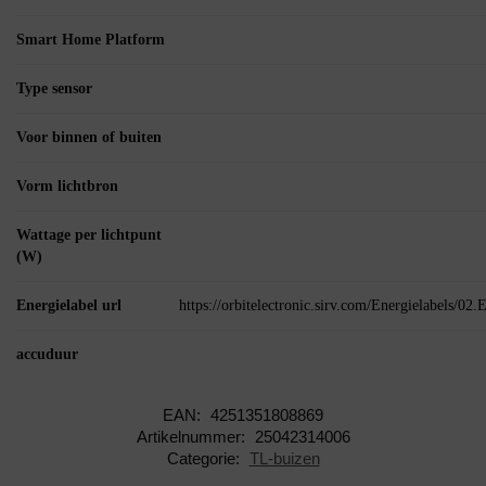
Smart Home Platform
Type sensor
Voor binnen of buiten
Vorm lichtbron
Wattage per lichtpunt
(W)
Energielabel url
https://orbitelectronic.sirv.com/Energielabels/0
accuduur
EAN:
4251351808869
Artikelnummer:
25042314006
Categorie:
TL-buizen