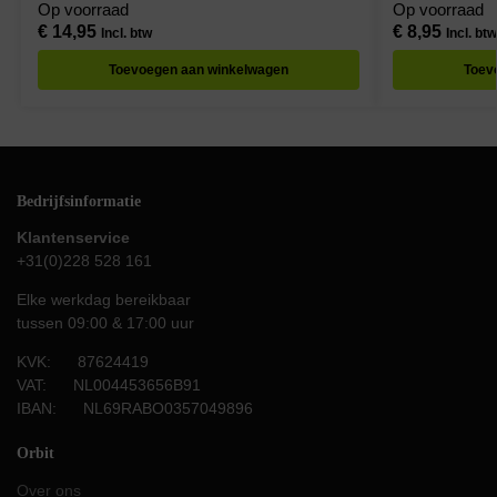
Neutraal Wit Li
Op voorraad
Op voorraad
€
14,95
€
8,95
Incl. btw
Incl. btw
Toevoegen aan winkelwagen
Toev
Bedrijfsinformatie
Klantenservice
+31(0)228 528 161
Elke werkdag bereikbaar
tussen 09:00 & 17:00 uur
KVK: 87624419
VAT: NL004453656B91
IBAN: NL69RABO0357049896
Orbit
Over ons