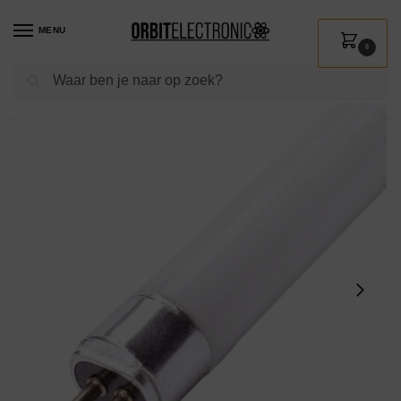
MENU
0
Zoeken
Home
Shop
Verlichting
Werkplaatsverlichting
TL-buizen
LEDmaxx TL Lamp T5 HE 288mm 8W/840 – G5 – Energiezuinige TL-buis – 520lm – 4000K – Neutraal Wit Licht
/
/
/
/
/