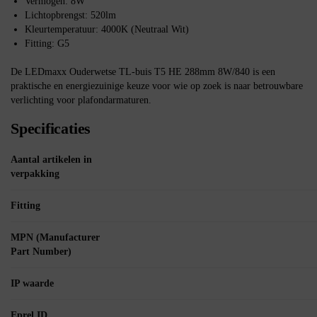
Vermogen: 8W
Lichtopbrengst: 520lm
Kleurtemperatuur: 4000K (Neutraal Wit)
Fitting: G5
De LEDmaxx Ouderwetse TL-buis T5 HE 288mm 8W/840 is een
praktische en energiezuinige keuze voor wie op zoek is naar betrouwbare
verlichting voor plafondarmaturen.
Specificaties
Aantal artikelen in
verpakking
Fitting
MPN (Manufacturer
Part Number)
IP waarde
Eprel ID