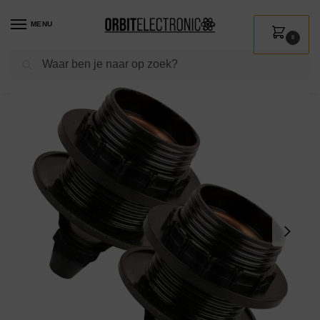
MENU
0
Zoeken
Home
Shop
Verlichting
Verlichtingsonderdelen
Fittingen
Lamphouder E27 – Ring Flens – Zwart – 2 stuks
/
/
/
/
/