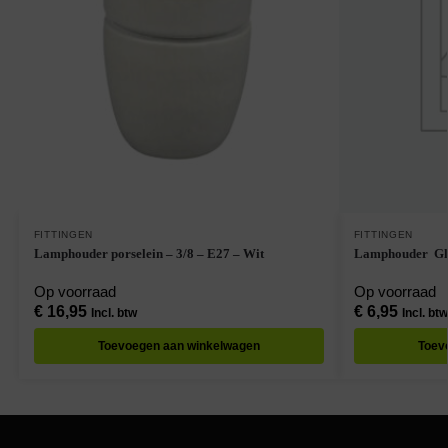
FITTINGEN
FITTINGEN
Lamphouder porselein – 3/8 – E27 – Wit
Lamphouder  Gla
Op voorraad
Op voorraad
€
16,95
€
6,95
Incl. btw
Incl. btw
Toevoegen aan winkelwagen
Toev