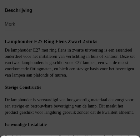
Beschrijving
Merk
Lamphouder E27 Ring Flens Zwart 2 stuks
De lamphouder E27 met ring flens in zwarte uitvoering is een essentieel
onderdeel voor het installeren van verlichting in huis of kantoor. Deze set
van twee lamphouders is geschikt voor E27 lampen, een van de meest
voorkomende fittingmaten, en biedt een stevige basis voor het bevestigen
van lampen aan plafonds of muren.
Stevige Constructie
De lamphouder is vervaardigd van hoogwaardig materiaal dat zorgt voor
een stevige en betrouwbare bevestiging van de lamp. Dit maakt het
product geschikt voor langdurig gebruik zonder dat de kwaliteit afneemt.
Eenvoudige Installatie
Dankzij het ontwerp met ring flens is de installatie van deze lamphouder