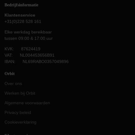
Bedrijfsinformatie
Klantenservice
+31(0)228 528 161
Elke werkdag bereikbaar
tussen 09:00 & 17:00 uur
KVK: 87624419
VAT: NL004453656B91
IBAN: NL69RABO0357049896
Orbit
Over ons
Werken bij Orbit
Algemene voorwaarden
Privacy beleid
Cookieverklaring