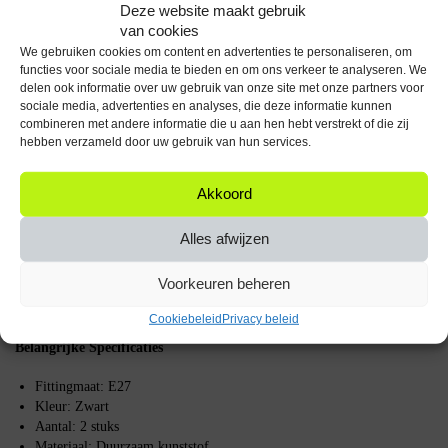
Deze website maakt gebruik
eenvoudig en snel. De flens zorgt voor extra stabiliteit en maakt het
van cookies
mogelijk om de lamphouder stevig te bevestigen aan verschillende
oppervlakken.
We gebruiken cookies om content en advertenties te personaliseren, om
functies voor sociale media te bieden en om ons verkeer te analyseren. We
delen ook informatie over uw gebruik van onze site met onze partners voor
Veelzijdig Toepasbaar
sociale media, advertenties en analyses, die deze informatie kunnen
combineren met andere informatie die u aan hen hebt verstrekt of die zij
Deze lamphouder is geschikt voor diverse toepassingen, van het
hebben verzameld door uw gebruik van hun services.
verlichten van woonkamers tot het gebruik in commerciële ruimtes. De
zwarte kleur zorgt voor een moderne en strakke uitstraling die in
verschillende interieurstijlen past.
Akkoord
Hoe de Lamphouder Werkt
Alles afwijzen
De lamphouder E27 werkt door een E27 lamp in de fitting te draaien,
Voorkeuren beheren
waarna de lamp stevig op zijn plaats blijft zitten. De ring flens biedt extra
ondersteuning en zorgt ervoor dat de lamp niet verschuift of losraakt.
Cookiebeleid
Privacy beleid
Belangrijke Specificaties
Fittingmaat: E27
Kleur: Zwart
Aantal: 2 stuks
Materiaal: Duurzaam kunststof