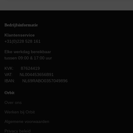
Bedrijfsinformatie
Klantenservice
+31(0)228 528 161
Elke werkdag bereikbaar
tussen 09:00 & 17:00 uur
KVK: 87624419
VAT: NL004453656B91
IBAN: NL69RABO0357049896
Orbit
Over ons
Werken bij Orbit
Algemene voorwaarden
Privacy beleid