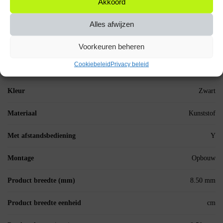
Akkoord
Draadloos schakelen
Y
Alles afwijzen
Elektrisch
N
Voorkeuren beheren
Fabrieksgarantie termijn
1 jaar
Cookiebeleid
Privacy beleid
Gewicht eenheid
g
Kleur
Zwart
Materiaal
Kunststof
Met afstandsbediening
Y
Montage
Opbouw
Product breedte (mm)
8.50 mm
Product breedte eenheid
cm