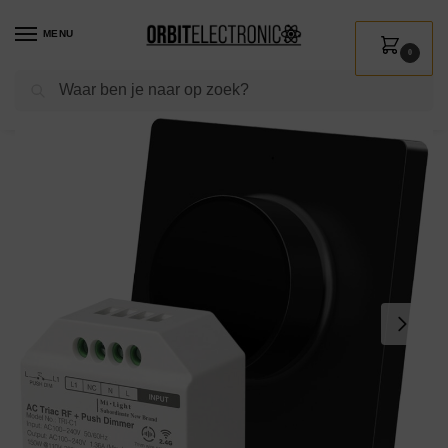
MENU
0
Zoeken
Home
Shop
Verlichting
Verlichtingsonderdelen
Dimmers
LED Dimmer Paneel Draadloos Met Afstandsbediening – Opbouw + AC Triac RF + Push Dimmer – Set Met Afdekplaat – Zwart
/
/
/
/
/