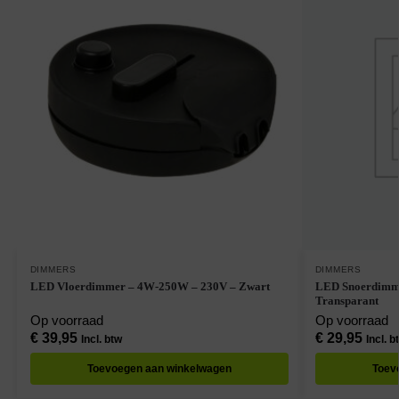
DIMMERS
DIMMERS
LED Vloerdimmer – 4W-250W – 230V – Zwart
LED Snoerdimme
Transparant
Op voorraad
Op voorraad
€
39,95
€
29,95
Incl. btw
Incl. b
Toevoegen aan winkelwagen
Toev