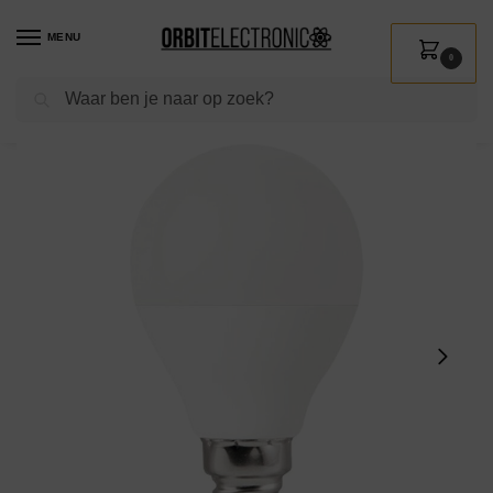
MENU
0
Zoeken
Home
Shop
Verlichting
Lichtbronnen
Led verlichting
VITO LED Kogellamp G45 E14 – 9W (vervangt 60W) – 828lm – 6400K – 220-240V – Ø47mm – Energiezuinig
/
/
/
/
/