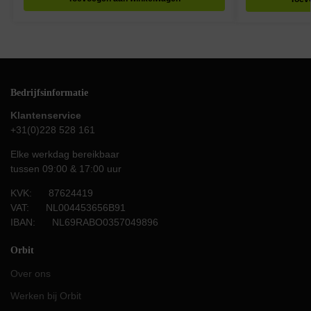
Bedrijfsinformatie
Klantenservice
+31(0)228 528 161
Elke werkdag bereikbaar
tussen 09:00 & 17:00 uur
KVK: 87624419
VAT: NL004453656B91
IBAN: NL69RABO0357049896
Orbit
Over ons
Werken bij Orbit