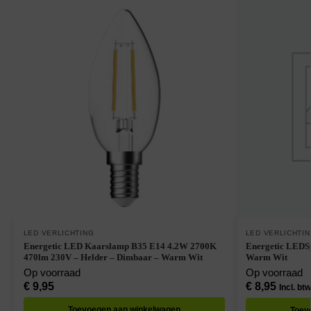
LED VERLICHTING
LED VERLICHTI
Energetic LED Kaarslamp B35 E14 4.2W 2700K
Energetic LEDS
470lm 230V – Helder – Dimbaar – Warm Wit
Warm Wit
Op voorraad
Op voorraad
€
9,95
€
8,95
Incl. btw
Toevoegen aan winkelwagen
Toev