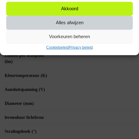
Fitting
Akkoord
Wattage per lichtpunt
Alles afwijzen
(W)
Voorkeuren beheren
Lichtbron
Cookiebeleid
Privacy beleid
Lumen per lichtpunt
(lm)
Kleurtemperatuur (K)
Aansluitspanning (V)
Diameter (mm)
levensduur lichtbron
Stralingshoek (°)