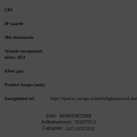
CRI
IP waarde
Met dimfunctie
Waarde energielabel
nieuw 2021
Kleur glas
Product hoogte (mm)
Energielabel url
https://eprel.ec.europa.eu/labels/lightsources/La
EAN:
8698553622569
Artikelnummer:
1515710-3
Categorie:
Led verlichting