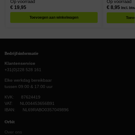
Op voorraad
Op voorraad
€
19,95
€
8,95
Incl. btw
Toevoegen aan winkelwagen
Toev
Bedrijfsinformatie
Klantenservice
+31(0)228 528 161
Elke werkdag bereikbaar
tussen 09:00 & 17:00 uur
KVK: 87624419
VAT: NL004453656B91
IBAN: NL69RABO0357049896
Orbit
Over ons