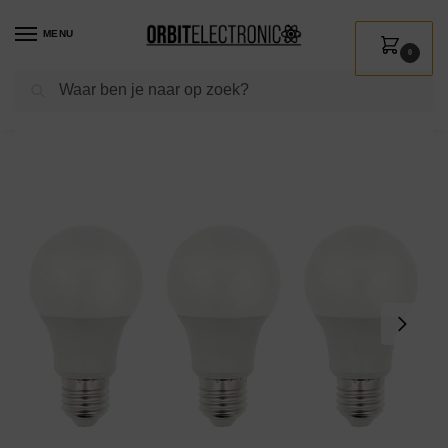
MENU
0
Zoeken
Home
Shop
Verlichting
Lichtbronnen
Led verlichting
VITO LED Filament Lamp A60 E27 – 9W (vervangt 60W) – 783lm – 2700K – Ø60mm – 220-240V – Energiezuinig – 3 stuks
/
/
/
/
/