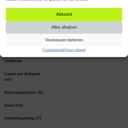
verpakking
Akkoord
Vorm lichtbron
Alles afwijzen
Fitting
Voorkeuren beheren
Wattage per lichtpunt
(W)
Cookiebeleid
Privacy beleid
Lichtbron
Lumen per lichtpunt
(lm)
Kleurtemperatuur (K)
Kleur licht
Aansluitspanning (V)