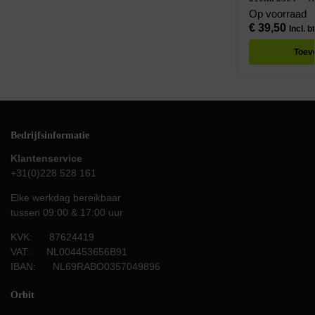
Op voorraad
€
39,50
Incl. b
Toev
Bedrijfsinformatie
Klantenservice
+31(0)228 528 161
Elke werkdag bereikbaar
tussen 09:00 & 17:00 uur
KVK: 87624419
VAT: NL004453656B91
IBAN: NL69RABO0357049896
Orbit