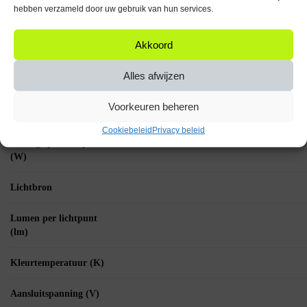
hebben verzameld door uw gebruik van hun services.
Specificaties
Akkoord
Vorm lichtbron
Alles afwijzen
Kleur glas
Voorkeuren beheren
Fitting
Cookiebeleid
Privacy beleid
Wattage per lichtpunt
(W)
Lichtbron
Lumen per lichtpunt
(lm)
Kleurtemperatuur (K)
Aansluitspanning (V)