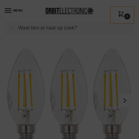
MENU
0
Zoeken
Home
Shop
Verlichting
Lichtbronnen
Led verlichting
VITO LED Filament Kaarslamp C35 E14 – 6W (vervangt 50W) – 576lm – 2700K – Ø35mm – 220-240V – Energiezuinig – 3 stuks
/
/
/
/
/