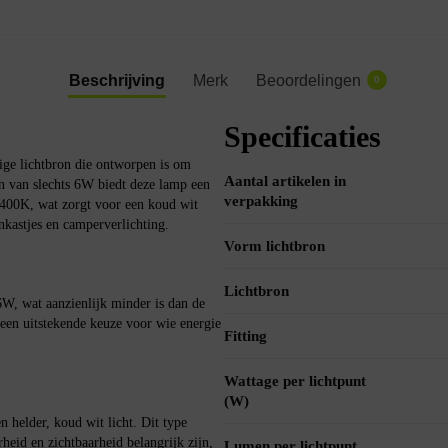
Beschrijving
Merk
Beoordelingen
0
Specificaties
ge lichtbron die ontworpen is om
Aantal artikelen in
 van slechts 6W biedt deze lamp een
verpakking
400K, wat zorgt voor een koud wit
enkastjes en camperverlichting.
Vorm lichtbron
Lichtbron
, wat aanzienlijk minder is dan de
 een uitstekende keuze voor wie energie
Fitting
Wattage per lichtpunt
(W)
 helder, koud wit licht. Dit type
rheid en zichtbaarheid belangrijk zijn,
Lumen per lichtpunt