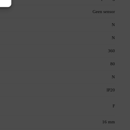
Geen sensor
N
N
360
80
N
IP20
F
16 mm