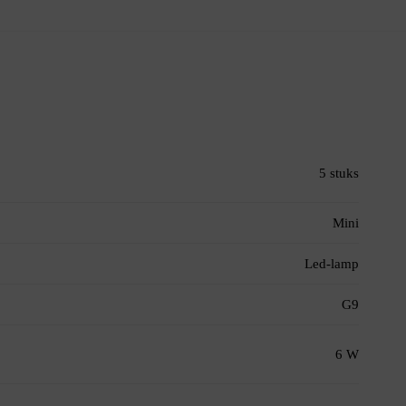
5 stuks
Mini
Led-lamp
G9
6 W