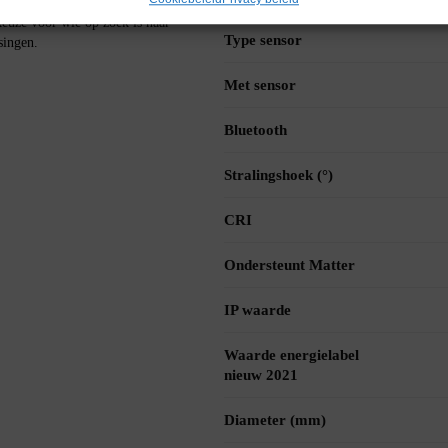
uze voor wie op zoek is naar
Type sensor
singen.
Met sensor
Bluetooth
Stralingshoek (°)
CRI
Ondersteunt Matter
IP waarde
Waarde energielabel
nieuw 2021
Diameter (mm)