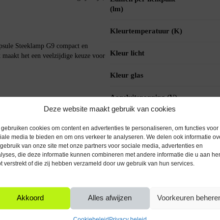
(lm)
Kleurtemperatuur (K)
psule Steeklamp G9 compact en
Kleur licht
t maakt het een veelzijdige keuze voor
Kleur glas
Aansluitspanning (V)
ing van 220-240V en is eenvoudig te
Deze website maakt gebruik van cookies
licht zonder opwarmtijd, wat zorgt voor
Met dimfunctie
gebruiken cookies om content en advertenties te personaliseren, om functies voor
iale media te bieden en om ons verkeer te analyseren. We delen ook informatie ov
Levensduur
gebruik van onze site met onze partners voor sociale media, advertenties en
lichtbronnen (uur)
lyses, die deze informatie kunnen combineren met andere informatie die u aan he
t verstrekt of die zij hebben verzameld door uw gebruik van hun services.
Voedingstype
accuduur
Akkoord
Alles afwijzen
Voorkeuren behere
Bediening verlichting
Cookiebeleid
Privacy beleid