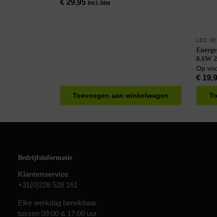
€
29,95
Incl. btw
LED V
Energe
8.6W 2
Warm 
Op vo
€
19,
Toevoegen aan winkelwagen
To
Bedrijfsinformatie
Klantenservice
+31(0)228 528 161
Elke werkdag bereikbaar
tussen 09:00 & 17:00 uur