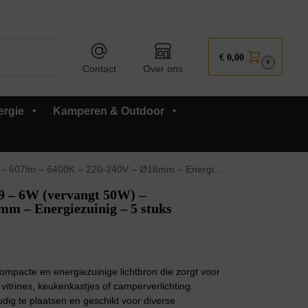
Zoeken
€
0,00
0
Contact
Over ons
ergie
Kamperen & Outdoor
– 6400K – 220-240V – Ø16mm – Energiezuinig – 5 stuks
 – 6W (vervangt 50W) –
m – Energiezuinig – 5 stuks
pacte en energiezuinige lichtbron die zorgt voor
n vitrines, keukenkastjes of camperverlichting.
dig te plaatsen en geschikt voor diverse