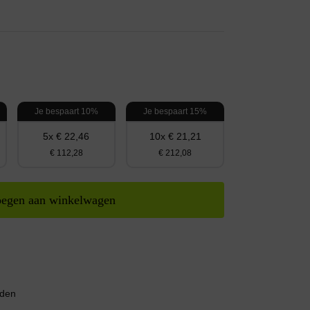
Je bespaart 10%
Je bespaart 15%
5x € 22,46
10x € 21,21
€ 112,28
€ 212,08
egen aan winkelwagen
nden