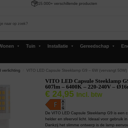
15.000+ verschillende producten
Wonen
Tuin
Installatie
Gereedschap
En
 verlichting
VITO LED Capsule Steeklamp G9 – 6W (vervangt 50W) – 607lm 
/
VITO LED Capsule Steeklamp G9
607lm – 6400K – 220-240V – Ø16m
€
24,95
Incl. btw
De VITO LED Capsule Steeklamp G9 is een com
helder en sfeervol licht. Ideaal voor gebruik i
Dankzij het slimme ontwerp is de lamp eenvou