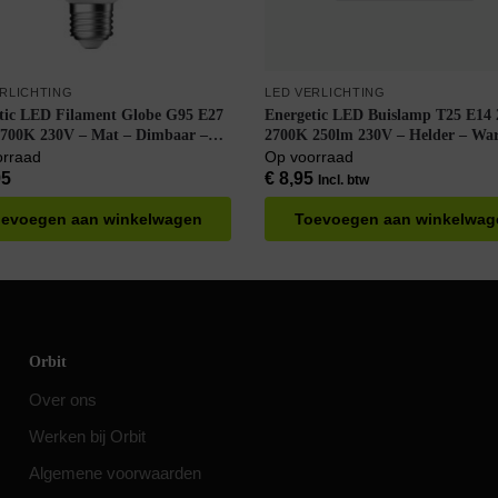
ERLICHTING
LED VERLICHTING
tic LED Filament Globe G95 E27
Energetic LED Buislamp T25 E14
700K 230V – Mat – Dimbaar –
2700K 250lm 230V – Helder – Wa
Wit
orraad
Op voorraad
95
€
8,95
Incl. btw
evoegen aan winkelwagen
Toevoegen aan winkelwag
Orbit
Over ons
Werken bij Orbit
Algemene voorwaarden