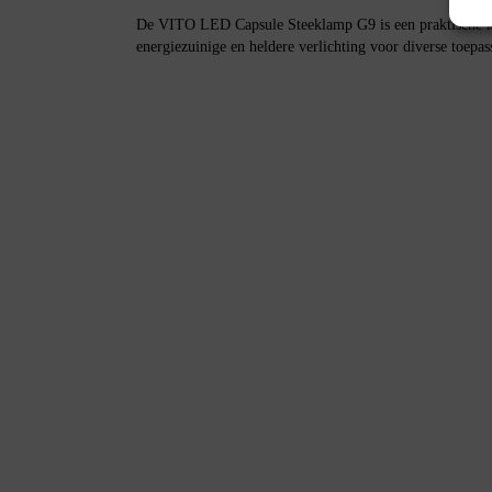
De VITO LED Capsule Steeklamp G9 is een praktische ke
energiezuinige en heldere verlichting voor diverse toepas