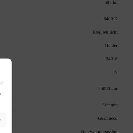
607 lm
6400 K
Koel wit licht
Helder
240 V
N
er
35000 uur
n
Lichtnet
Geen accu
n
Niet van toepassing