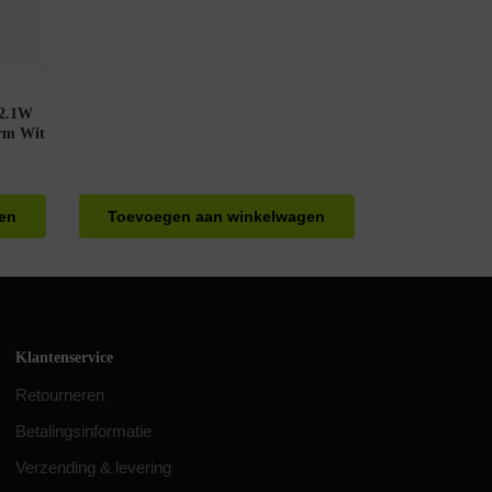
 2.1W
rm Wit
en
Toevoegen aan winkelwagen
Klantenservice
Retourneren
Betalingsinformatie
Verzending & levering