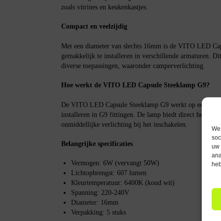
zoals vitrines en keukenkastjes.
Compact en veelzijdig
Met een diameter van slechts 16mm is de VITO LED Ca
gemakkelijk te installeren in verschillende armaturen. Di
diverse toepassingen, waaronder camperverlichting.
Hoe werkt de VITO LED Capsule Steeklamp G9?
De VITO LED Capsule Steeklamp G9 werkt op een spann
installeren in G9 fittingen. De lamp biedt direct helder 
onmiddellijke verlichting bij het inschakelen.
We 
soc
Belangrijke specificaties
uw 
ana
Vermogen: 6W (vervangt 50W)
heb
Lichtopbrengst: 607 lumen
Kleurtemperatuur: 6400K (koud wit)
Spanning: 220-240V
Diameter: 16mm
Verpakking: 5 stuks