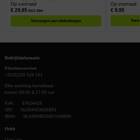
Warm Wit – Per doos à 8 stuks
Op voorraad
Op voorraad
€
29,95
€
9,95
Incl. btw
Toev
Toevoegen aan winkelwagen
Bedrijfsinformatie
Klantenservice
+31(0)228 528 161
Elke werkdag bereikbaar
tussen 09:00 & 17:00 uur
KVK: 87624419
VAT: NL004453656B91
IBAN: NL69RABO0357049896
Orbit
Over ons