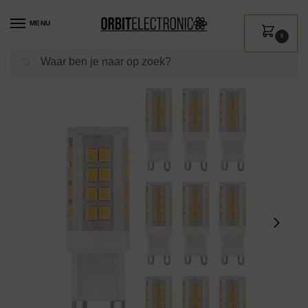
MENU
0
Zoeken
Home
Shop
Verlichting
Lichtbronnen
Led verlichting
VITO LED Capsule Steeklamp G9 – 6W (vervangt 50W) – 579lm – 2700K – 220-240V – Ø16mm – Energiezuinig – 10 stuks
/
/
/
/
/