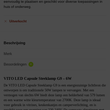
eenvoudig te plaatsen en geschikt voor diverse toepassingen in
huis of onderweg.
Uitverkocht
Beschrijving
Merk
Beoordelingen
0
VITO LED Capsule Steeklamp G9 – 6W
De VITO LED Capsule Steeklamp G9 is een energiezuinige lichtbron die
ontworpen is om traditionele 50W lampen te vervangen. Met een
vermogen van slechts 6W biedt deze lamp een helderheid van 579 lumen
en een warme witte kleurtemperatuur van 2700K. Deze lamp is ideaal
voor gebruik in vitrines, keukenkastjes en camperverlichting, en is
geschikt voor een spanning van 220-240V. De compacte afmetingen met