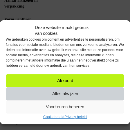
Aantal artikelen in
verpakking
Vorm lichtbron
Deze website maakt gebruik
Lichtbron
van cookies
We gebruiken cookies om content en advertenties te personaliseren, om
functies voor sociale media te bieden en om ons verkeer te analyseren. We
Fitting
delen ook informatie over uw gebruik van onze site met onze partners voor
sociale media, advertenties en analyses, die deze informatie kunnen
Wattage per lichtpunt
combineren met andere informatie die u aan hen hebt verstrekt of die zij
(W)
hebben verzameld door uw gebruik van hun services.
Lumen per lichtpunt
Akkoord
(lm)
Alles afwijzen
Kleurtemperatuur (K)
Voorkeuren beheren
Kleur licht
Cookiebeleid
Privacy beleid
Kleur glas