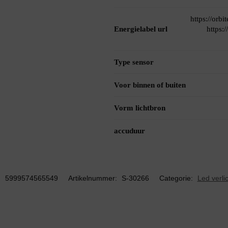
https://orb
Energielabel url
https:
Type sensor
Voor binnen of buiten
Vorm lichtbron
accuduur
:
5999574565549
Artikelnummer:
S-30266
Categorie:
Led verli