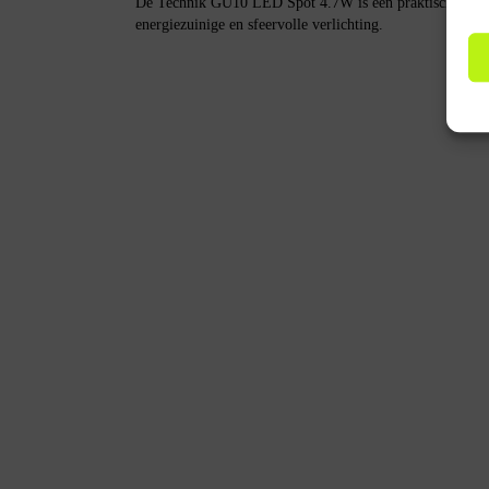
De Technik GU10 LED Spot 4.7W is een praktische keuze
energiezuinige en sfeervolle verlichting.