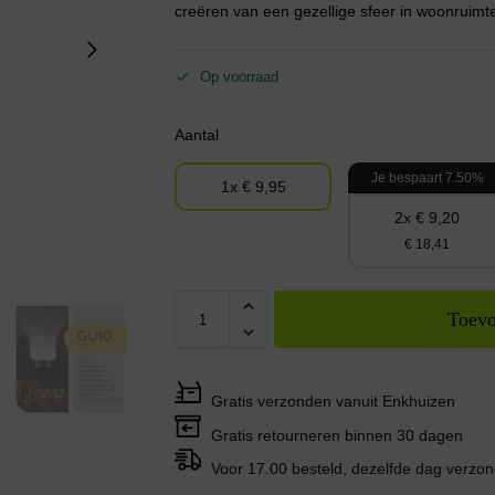
creëren van een gezellige sfeer in woonruimt
Op voorraad
Aantal
Je bespaart 7.50%
1x € 9,95
2x € 9,20
€ 18,41
Toevo
Gratis verzonden vanuit Enkhuizen
Gratis retourneren binnen 30 dagen
Voor 17.00 besteld, dezelfde dag verzo