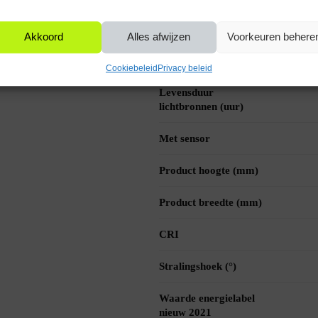
 voor iedereen die op zoek is naar
Kleurtemperatuur (K)
Akkoord
Alles afwijzen
Voorkeuren behere
Wattage per lichtpunt
(W)
Cookiebeleid
Privacy beleid
Levensduur
lichtbronnen (uur)
Met sensor
Product hoogte (mm)
Product breedte (mm)
CRI
Stralingshoek (°)
Waarde energielabel
nieuw 2021