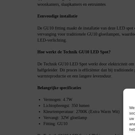
woonkamers, slaapkamers en eetruimtes.
Eenvoudige installatie
De GU10 fitting maakt de installatie van deze LED spot e
vervanging voor traditionele GU10 gloeilampen, waardoo
LED-verlichting.
Hoe werkt de Technik GU10 LED Spot?
De Technik GU10 LED Spot werkt door elektriciteit om te
halfgeleider. Dit proces is efficiënter dan bij traditionel
warmteproductie en een langere levensduur.
Belangrijke specificaties
Vermogen: 4.7W
Lichtopbrengst: 350 lumen
We 
Kleurtemperatuur: 2700K (Extra Warm Wit)
soc
Vervangt: 32W gloeilamp
uw 
Fitting: GU10
ana
heb