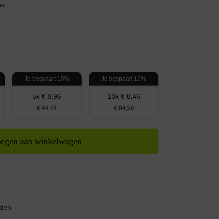
es.
Je bespaart 10%
Je bespaart 15%
5x € 8,96
10x € 8,46
€ 44,78
€ 84,58
egen aan winkelwagen
nden