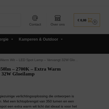
Zoeken
€
0,00
0
Contact
Over ons
ergie
Kamperen & Outdoor
rm Wit – LED Spot Lamp – Vervangt 32W Gloeilamp
350lm – 2700K – Extra Warm
t 32W Gloeilamp
ezuinige verlichtingsoplossing die ontworpen is
n. Met een lichtopbrengst van 350 lumen en een
ot een extra warm wit licht dat ideaal is voor het