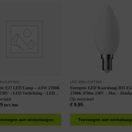
ERLICHTING
LED VERLICHTING
tic E27 LED Lamp – 4.6W 2700K
Energetic LED Kaarslamp B35 E1
230V – LED Verlichting – LED
2700K 470lm 230V – Mat – Dimba
 ST64 – Warm Wit – Per doos à 4
Warm Wit
orraad
Op voorraad
95
€
9,95
Incl. btw
evoegen aan winkelwagen
Toevoegen aan winkelwag