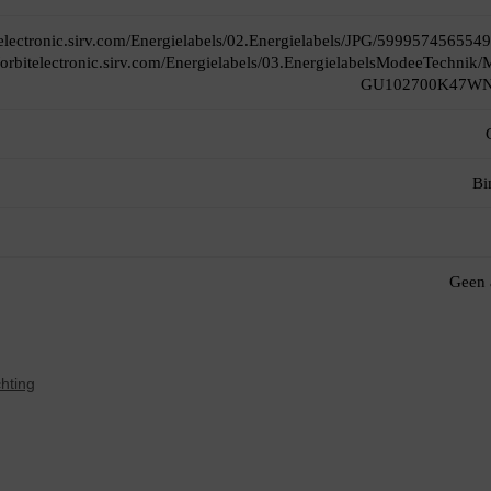
itelectronic.sirv.com/Energielabels/02.Energielabels/JPG/5999574565549
//orbitelectronic.sirv.com/Energielabels/03.EnergielabelsModeeTechnik
GU102700K47WN
Bi
Geen 
chting