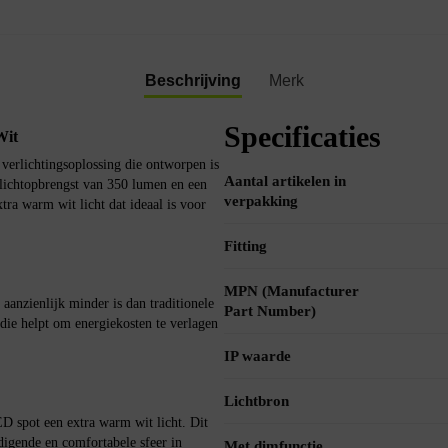
Beschrijving
Merk
Specificaties
Wit
erlichtingsoplossing die ontworpen is
Aantal artikelen in
lichtopbrengst van 350 lumen en een
verpakking
ra warm wit licht dat ideaal is voor
Fitting
MPN (Manufacturer
anzienlijk minder is dan traditionele
Part Number)
die helpt om energiekosten te verlagen
IP waarde
Lichtbron
 spot een extra warm wit licht. Dit
odigende en comfortabele sfeer in
Met dimfunctie