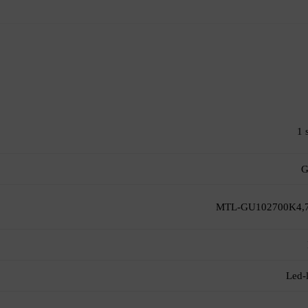
1 
G
MTL-GU102700K4
Led-