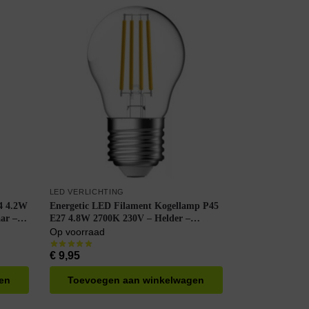
LED VERLICHTING
4 4.2W
Energetic LED Filament Kogellamp P45
ar –
E27 4.8W 2700K 230V – Helder –
Dimbaar – Warm Wit
Op voorraad
€
9,95
en
Toevoegen aan winkelwagen