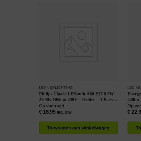
LED VERLICHTING
LED V
Philips Classic LEDbulb A60 E27 8.5W
Energe
2700K 1056lm 230V – Helder – 3-Pack –
420lm 
Warm Wit
Edison
Op voorraad
Op vo
stuks
€
18,95
€
22,
Incl. btw
Toevoegen aan winkelwagen
To