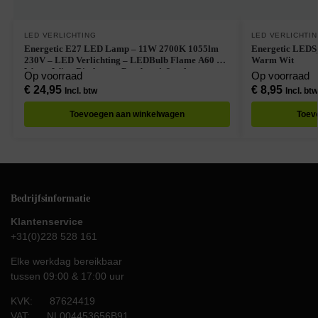
LED VERLICHTING
LED VERLICHTI
Energetic E27 LED Lamp – 11W 2700K 1055lm
Energetic LEDS
230V – LED Verlichting – LEDBulb Flame A60 –
Warm Wit
Warm Wit – Dimbaar – Per doos à 6 stuks
Op voorraad
Op voorraad
€
24,95
€
8,95
Incl. btw
Incl. btw
Toevoegen aan winkelwagen
Toev
Bedrijfsinformatie
Klantenservice
+31(0)228 528 161
Elke werkdag bereikbaar
tussen 09:00 & 17:00 uur
KVK: 87624419
VAT: NL004453656B91