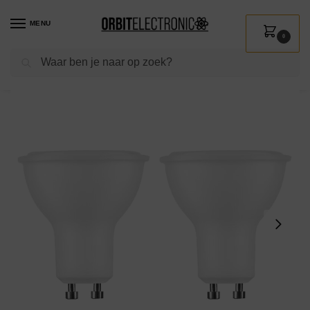
MENU
0
Zoeken
Home
Shop
Verlichting
Lichtbronnen
Led verlichting
Technik GU10 LED Spot 4.7W – 350lm – 2700K – Extra Warm Wit – LED Spot Lamp – Vervangt 32W Gloeilamp – 2 stuks
/
/
/
/
/