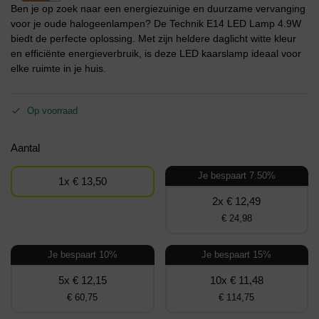
Ben je op zoek naar een energiezuinige en duurzame vervanging
voor je oude halogeenlampen? De Technik E14 LED Lamp 4.9W
biedt de perfecte oplossing. Met zijn heldere daglicht witte kleur
en efficiënte energieverbruik, is deze LED kaarslamp ideaal voor
elke ruimte in je huis.
Op voorraad
Aantal
Je bespaart 7.50%
1x € 13,50
2x € 12,49
€ 24,98
Je bespaart 10%
Je bespaart 15%
5x € 12,15
10x € 11,48
€ 60,75
€ 114,75