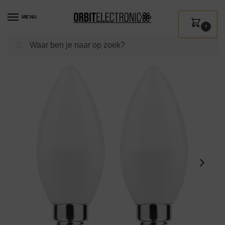
MENU
0
Zoeken
Home
Shop
Verlichting
Lichtbronnen
Led verlichting
Technik E14 LED Lamp 4.9W – 490lm – 6000K – Daglicht Wit – LED Kaarslamp B35 – Vervangt 45W Halogeen Gloeilamp – 2 stuks
/
/
/
/
/