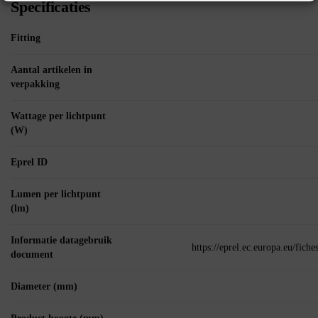
Specificaties
Fitting
Aantal artikelen in
verpakking
Wattage per lichtpunt
(W)
Eprel ID
Lumen per lichtpunt
(lm)
Informatie datagebruik
https://eprel.ec.europa.eu/fic
document
Diameter (mm)