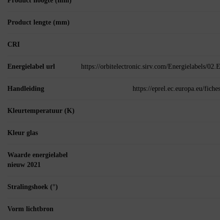
Product hoogte (mm)
Product lengte (mm)
CRI
Energielabel url
https://orbitelectronic.sirv.com/Energielabels/0
Handleiding
https://eprel.ec.europa.eu/fic
Kleurtemperatuur (K)
Kleur glas
Waarde energielabel
nieuw 2021
Stralingshoek (°)
Vorm lichtbron