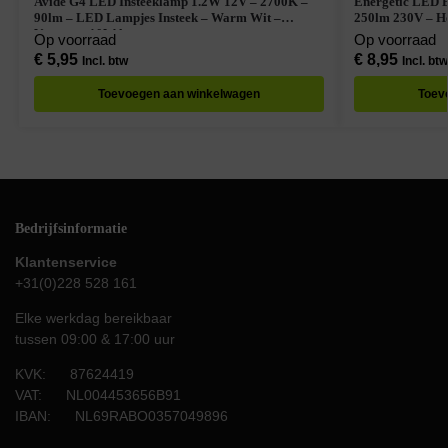
Avide G4 LED Insteeklamp 1.2W 12V – 2700K –
Energetic LED 
90lm – LED Lampjes Insteek – Warm Wit –
250lm 230V – H
Vervangt 10W lamp
Op voorraad
Op voorraad
€
5,95
€
8,95
Incl. btw
Incl. btw
Toevoegen aan winkelwagen
Toev
Bedrijfsinformatie
Klantenservice
+31(0)228 528 161
Elke werkdag bereikbaar
tussen 09:00 & 17:00 uur
KVK: 87624419
VAT: NL004453656B91
IBAN: NL69RABO0357049896