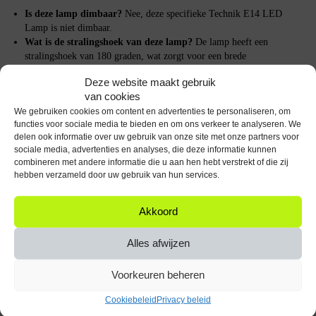
Is deze lamp dimbaar?
Nee, deze specifieke Technik E14 LED
Lamp is niet dimbaar.
Wat is de stralingshoek van deze lamp?
De lamp heeft een
stralingshoek van 180 graden, wat zorgt voor een brede
lichtverspreiding.
Deze website maakt gebruik
Is deze lamp geschikt voor buitengebruik?
Deze lamp is
van cookies
voornamelijk ontworpen voor binnenshuis gebruik. Voor
We gebruiken cookies om content en advertenties te personaliseren, om
buitengebruik raden we aan om een lamp te kiezen die specifiek
functies voor sociale media te bieden en om ons verkeer te analyseren. We
geschikt is voor buitenomstandigheden.
delen ook informatie over uw gebruik van onze site met onze partners voor
sociale media, advertenties en analyses, die deze informatie kunnen
Belangrijke specificaties
combineren met andere informatie die u aan hen hebt verstrekt of die zij
hebben verzameld door uw gebruik van hun services.
Vermogen: 4.9W
Lichtopbrengst: 490 lumen
Kleurtemperatuur: 6000K (Daglicht Wit)
Akkoord
Vervangt: 45W halogeenlamp
Fitting: E14
Alles afwijzen
Aantal: 1 stuk
Voorkeuren beheren
Verlicht je huis op een energiezuinige en duurzame manier met de
Technik E14 LED Lamp!
Cookiebeleid
Privacy beleid