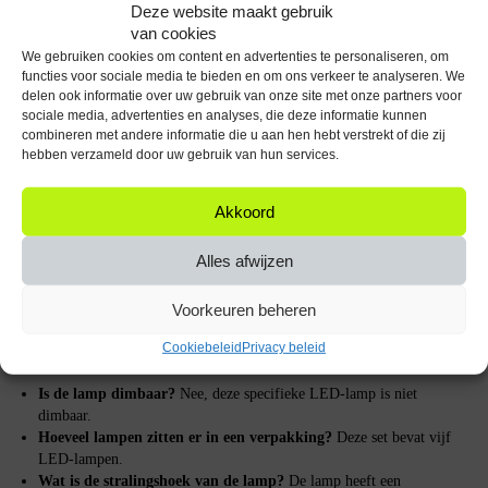
Deze website maakt gebruik
Milieuvriendelijk
van cookies
We gebruiken cookies om content en advertenties te personaliseren, om
De Technik E14 LED Lamp bevat geen schadelijke stoffen zoals kwik en
functies voor sociale media te bieden en om ons verkeer te analyseren. We
is volledig recyclebaar. Dit maakt deze lamp een milieuvriendelijke keuze
delen ook informatie over uw gebruik van onze site met onze partners voor
die bijdraagt aan een duurzamere wereld. Bovendien zorgt de lage
sociale media, advertenties en analyses, die deze informatie kunnen
energieconsumptie voor een kleinere ecologische voetafdruk.
combineren met andere informatie die u aan hen hebt verstrekt of die zij
hebben verzameld door uw gebruik van hun services.
Hoe het product werkt
Akkoord
De Technik E14 LED Lamp werkt door middel van LED-technologie,
die bekend staat om zijn efficiëntie en duurzaamheid. De lamp heeft een
Alles afwijzen
E14 fitting, wat betekent dat hij eenvoudig in de meeste standaard
armaturen past. Met een kleurtemperatuur van 2700K produceert de lamp
een warm wit licht dat perfect is voor het creëren van een gezellige sfeer.
Voorkeuren beheren
Cookiebeleid
Privacy beleid
FAQ
Is de lamp dimbaar?
Nee, deze specifieke LED-lamp is niet
dimbaar.
Hoeveel lampen zitten er in een verpakking?
Deze set bevat vijf
LED-lampen.
Wat is de stralingshoek van de lamp?
De lamp heeft een