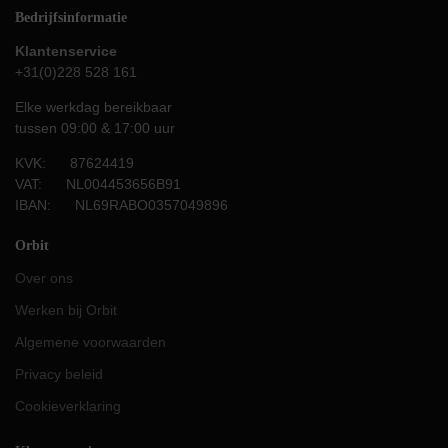
Bedrijfsinformatie
Klantenservice
+31(0)228 528 161
Elke werkdag bereikbaar
tussen 09:00 & 17:00 uur
KVK: 87624419
VAT: NL004453656B91
IBAN: NL69RABO0357049896
Orbit
Over ons
Werken bij Orbit
Algemene voorwaarden
Privacy beleid
Cookieverklaring