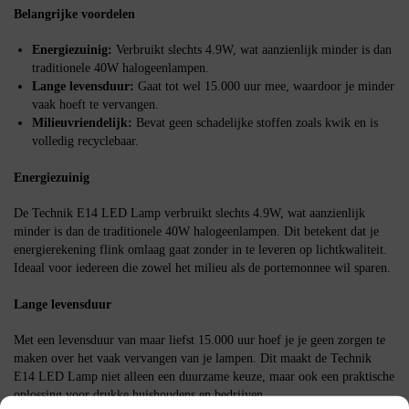
Belangrijke voordelen
Energiezuinig:
Verbruikt slechts 4.9W, wat aanzienlijk minder is dan
traditionele 40W halogeenlampen.
Lange levensduur:
Gaat tot wel 15.000 uur mee, waardoor je minder
vaak hoeft te vervangen.
Milieuvriendelijk:
Bevat geen schadelijke stoffen zoals kwik en is
volledig recyclebaar.
Energiezuinig
De Technik E14 LED Lamp verbruikt slechts 4.9W, wat aanzienlijk
minder is dan de traditionele 40W halogeenlampen. Dit betekent dat je
energierekening flink omlaag gaat zonder in te leveren op lichtkwaliteit.
Ideaal voor iedereen die zowel het milieu als de portemonnee wil sparen.
Lange levensduur
Met een levensduur van maar liefst 15.000 uur hoef je je geen zorgen te
maken over het vaak vervangen van je lampen. Dit maakt de Technik
E14 LED Lamp niet alleen een duurzame keuze, maar ook een praktische
oplossing voor drukke huishoudens en bedrijven.