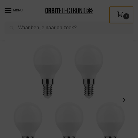
MENU
0
Zoeken
Home
Shop
Verlichting
Lichtbronnen
Led verlichting
Technik E14 LED Lamp 4.9W – 470lm – 2700K – Warm Wit – LED Globe Mini P45 – Vervangt 40W Halogeen Gloeilamp – 5 stuks
/
/
/
/
/