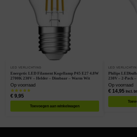
LED VERLICHTING
LED VERLICHTI
Energetic LED Filament Kogellamp P45 E27 4.8W
Philips LEDbul
2700K 230V – Helder – Dimbaar – Warm Wit
230V – 2-Pack 
Op voorraad
Op voorraad
€
14,95
Incl. b
€
9,95
Toev
Toevoegen aan winkelwagen