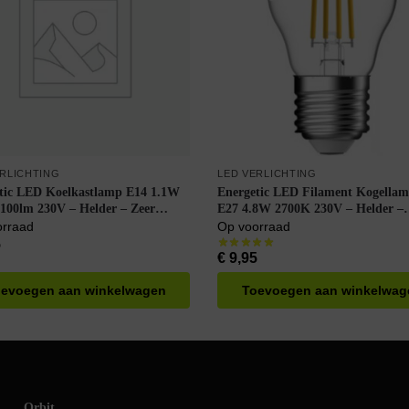
ERLICHTING
LED VERLICHTING
tic LED Koelkastlamp E14 1.1W
Energetic LED Filament Kogella
100lm 230V – Helder – Zeer
E27 4.8W 2700K 230V – Helder –
Wit
Dimbaar – Warm Wit
orraad
Op voorraad
5
€
9,95
evoegen aan winkelwagen
Toevoegen aan winkelwag
Orbit