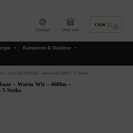
Zoeken
€
0,00
0
Contact
Over ons
ergie
Kamperen & Outdoor
m – Led Spot MR16 – Vervangt 60W – 5 Stuks
aar – Warm Wit – 460lm –
 5 Stuks