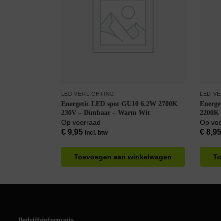
LED VERLICHTING
LED V
Energetic LED spot GU10 6.2W 2700K
Energe
230V – Dimbaar – Warm Wit
2200K 
Warm 
Op voorraad
Op vo
€
9,95
€
8,9
Incl. btw
Toevoegen aan winkelwagen
To
Bedrijfsinformatie