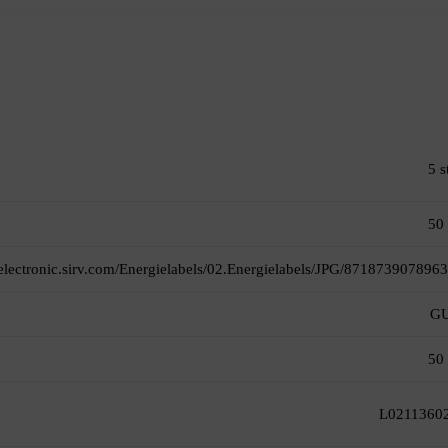
5 s
50
itelectronic.sirv.com/Energielabels/02.Energielabels/JPG/8718739078963
GU
50
L0211360