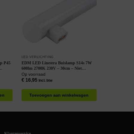
LED VERLICHTING
mp P45
EDM LED Linestra Buislamp S14s 7W
600lm 2700K 230V – 30cm – Niet
Dimbaar – Warm Wit Licht
Op voorraad
€
16,95
Incl. btw
en
Toevoegen aan winkelwagen
Klantenservice