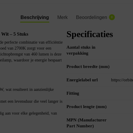
Beschrijving
Merk
Beoordelingen
0
Specificaties
it – 5 Stuks
 perfecte combinatie van efficiëntie
Aantal stuks in
loed van 2700K zorgt voor een
verpakking
lichtopbrengst van 460 lumen is deze
eilamp, waardoor je energie bespaart
Product breedte (mm)
Energielabel url
https://orb
 wat resulteert in aanzienlijke
Fitting
et een levensduur die veel langer is
Product lengte (mm)
ig aan voor elke gelegenheid, van
MPN (Manufacturer
Part Number)