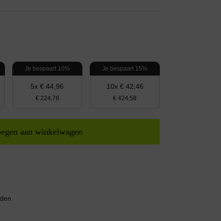
Je bespaart 10%
Je bespaart 15%
5x € 44,96
10x € 42,46
€ 224,78
€ 424,58
egen aan winkelwagen
nden