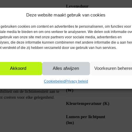
Levensduur
ergie, maar draag je ook bij aan een
lichtbronnen (uur)
Deze website maakt gebruik van cookies
ar levert een krachtige lichtopbrengst
ijgt als een traditionele 60W
Product hoogte (mm)
gebruiken cookies om content en advertenties te personaliseren, om functies voor
iale media te bieden en om ons verkeer te analyseren. We delen ook informatie ov
gebruik van onze site met onze partners voor sociale media, advertenties en
Eprel ID
lyses, die deze informatie kunnen combineren met andere informatie die u aan he
t verstrekt of die zij hebben verzameld door uw gebruik van hun services.
en comfortabele en uitnodigende sfeer
Stralingshoek (°)
n ontspannen avond op de bank
.
Informatie
Akkoord
Alles afwijzen
Voorkeuren behere
datagebruik document
Cookiebeleid
Privacy beleid
Wattage per lichtpunt
assen in je bestaande GU5.3
(W)
iliteit om de lichtintensiteit aan te
nt creëren voor elke gelegenheid.
Kleurtemperatuur (K)
Lumen per lichtpunt
(lm)