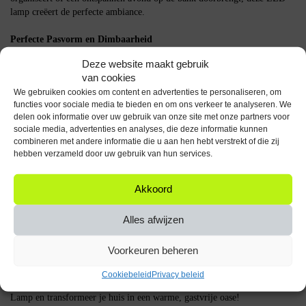
lamp creëert de perfecte ambiance.
Perfecte Pasvorm en Dimbaarheid
Deze website maakt gebruik
De SPL GU5.3 LED Lamp is ontworpen om naadloos te passen in je
van cookies
bestaande GU5.3 armaturen. Bovendien biedt de dimbare functie je de
We gebruiken cookies om content en advertenties te personaliseren, om
flexibiliteit om de lichtintensiteit aan te passen aan je behoeften,
functies voor sociale media te bieden en om ons verkeer te analyseren. We
waardoor je de perfecte sfeer kunt creëren voor elke gelegenheid.
delen ook informatie over uw gebruik van onze site met onze partners voor
sociale media, advertenties en analyses, die deze informatie kunnen
Specificaties
combineren met andere informatie die u aan hen hebt verstrekt of die zij
hebben verzameld door uw gebruik van hun services.
Wattage: 5.8W
Lichtopbrengst: 460 lumen
Kleurtemperatuur: 2700K
Akkoord
Stralingshoek: 36 graden
Fitting: GU5.3
Alles afwijzen
Dimbaar: Ja
Voltage: 12V
Voorkeuren beheren
Cookiebeleid
Privacy beleid
Ontdek de magie van energiezuinige verlichting met de SPL GU5.3 LED
Lamp en transformeer je huis in een warme, gastvrije oase!