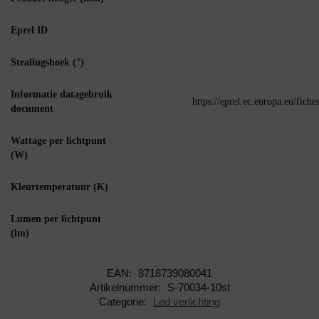
Eprel ID
Stralingshoek (°)
Informatie datagebruik
https://eprel.ec.europa.eu/fic
document
Wattage per lichtpunt
(W)
Kleurtemperatuur (K)
Lumen per lichtpunt
(lm)
EAN:
8718739080041
Artikelnummer:
S-70034-10st
Categorie:
Led verlichting