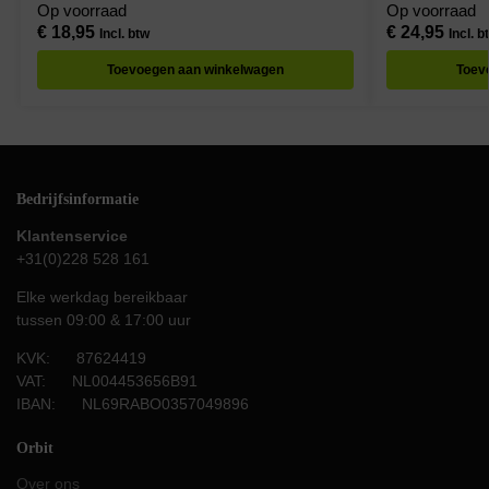
Warm Wit – Per 
Op voorraad
Op voorraad
€
18,95
€
24,95
Incl. btw
Incl. b
Toevoegen aan winkelwagen
Toev
Bedrijfsinformatie
Klantenservice
+31(0)228 528 161
Elke werkdag bereikbaar
tussen 09:00 & 17:00 uur
KVK: 87624419
VAT: NL004453656B91
IBAN: NL69RABO0357049896
Orbit
Over ons