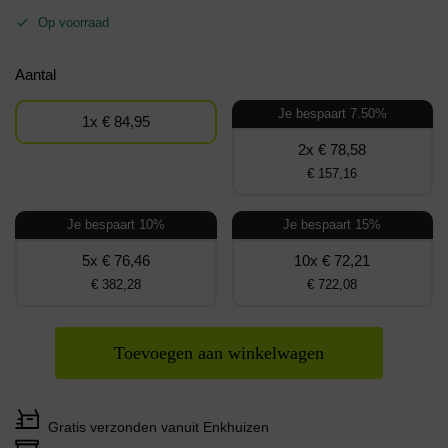
Op voorraad
Aantal
Je bespaart 7.50%
1x € 84,95
2x € 78,58
€ 157,16
Je bespaart 10%
Je bespaart 15%
5x € 76,46
10x € 72,21
€ 382,28
€ 722,08
Toevoegen aan winkelwagen
Gratis verzonden vanuit Enkhuizen