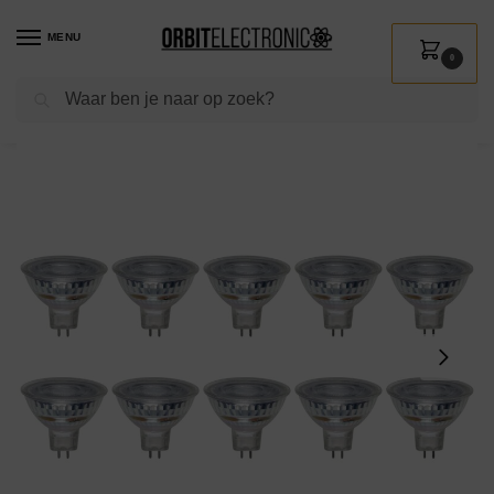
MENU
0
Zoeken
Home
Shop
Verlichting
Lichtbronnen
Led verlichting
SPL GU5.3 LED Lamp 5.8W Dimbaar – Warm Wit – 460lm – Led Spot MR16 – Vervangt 60W – 10 Stuks
/
/
/
/
/