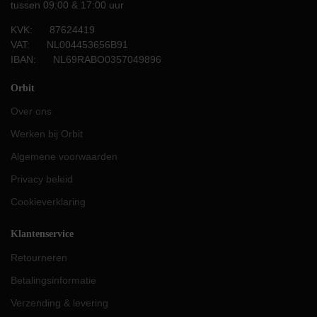
tussen 09:00 & 17:00 uur
KVK: 87624419
VAT: NL004453656B91
IBAN: NL69RABO0357049896
Orbit
Over ons
Werken bij Orbit
Algemene voorwaarden
Privacy beleid
Cookieverklaring
Klantenservice
Retourneren
Betalingsinformatie
Verzending & levering