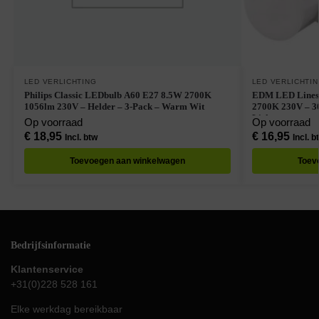
LED VERLICHTING
LED VERLICHTI
Philips Classic LEDbulb A60 E27 8.5W 2700K
EDM LED Linestra Buis
1056lm 230V – Helder – 3-Pack – Warm Wit
2700K 230V – 3
Licht
Op voorraad
Op voorraad
€
18,95
€
16,95
Incl. btw
Incl. b
Toevoegen aan winkelwagen
Toev
Bedrijfsinformatie
Klantenservice
+31(0)228 528 161
Elke werkdag bereikbaar