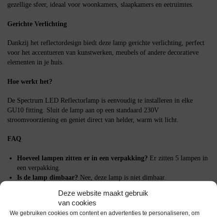
gezellige sfeer, ideaal voor woonkamers, slaapkamers en eetruimtes.
Gerichte Verlichting
Dankzij het reflectordesign biedt deze lamp gerichte verlichting, perfect
voor het accentueren van kunstwerken, meubels of andere decoratieve
elementen in je huis.
Hoe werkt het?
De Spectrum LED Reflectorlamp is eenvoudig te installeren in elke
GU10 fitting. Sluit de lamp aan op een standaard 230V
stroomvoorziening en geniet direct van helder, warm wit licht.
FAQ
Hoeveel lampen zitten er in een verpakking?
Er zitten 5 lampen in
een verpakking.
Is de lamp dimbaar?
Nee, deze lamp is niet dimbaar.
Wat is de levensduur van de lamp?
De lamp heeft een levensduur
Deze website maakt gebruik
van ongeveer 15.000 branduren.
van cookies
We gebruiken cookies om content en advertenties te personaliseren, om
Belangrijke specificaties