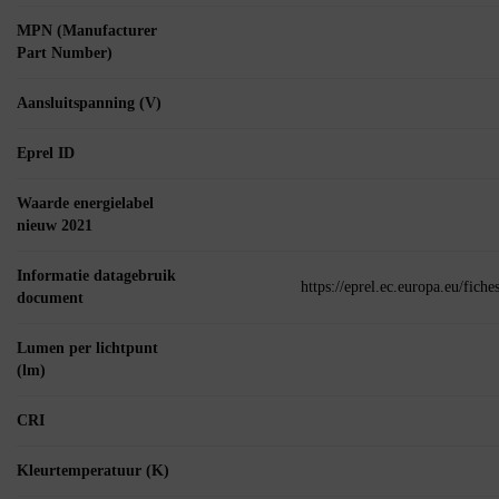
MPN (Manufacturer
Part Number)
Aansluitspanning (V)
Eprel ID
Waarde energielabel
nieuw 2021
Informatie datagebruik
https://eprel.ec.europa.eu/fic
document
Lumen per lichtpunt
(lm)
CRI
Kleurtemperatuur (K)