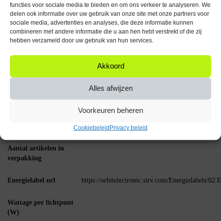
functies voor sociale media te bieden en om ons verkeer te analyseren. We
delen ook informatie over uw gebruik van onze site met onze partners voor
Fitting: GU10
sociale media, advertenties en analyses, die deze informatie kunnen
Vermogen: 4W
combineren met andere informatie die u aan hen hebt verstrekt of die zij
Lichtopbrengst: 300 Lumen
hebben verzameld door uw gebruik van hun services.
Kleurtemperatuur: 3000K Warm wit
Spanning: 230V
Akkoord
Aantal: 5 stuks
Breng je verlichting naar een hoger niveau met de Spectrum LED
Alles afwijzen
Reflectorlamp GU10 en geniet van een warme, energiezuinige en gerichte
verlichtingservaring!
Voorkeuren beheren
Specificaties
Cookiebeleid
Privacy beleid
Aantal artikelen in
verpakking
Energielabel url
https://orbitelectronic.sirv.com/Energielabels/0
Wattage per lichtpunt
(W)