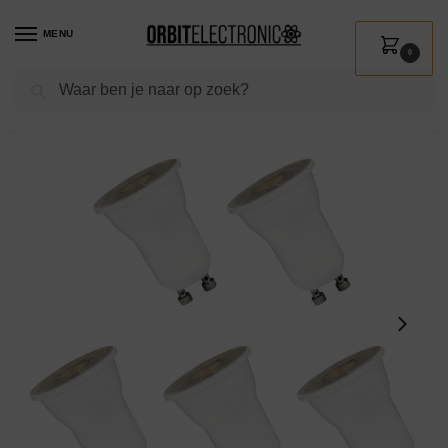
MENU
0
Zoeken
Home
Shop
Verlichting
Lichtbronnen
Led verlichting
Spectrum LED Spot GU10 4W – 230V – 300 Lumen – 3000K Warm wit – Gezellig licht – Energiezuinig – 5 stuks
/
/
/
/
/