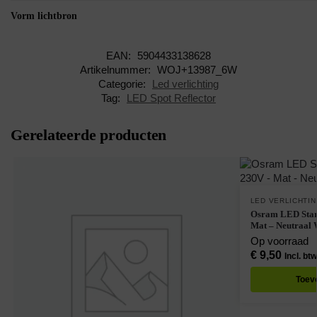
Vorm lichtbron
EAN:
5904433138628
Artikelnummer:
WOJ+13987_6W
Categorie:
Led verlichting
Tag:
LED Spot Reflector
Gerelateerde producten
LED VERLICHTI
Osram LED Star
Mat – Neutraal 
Op voorraad
€
9,50
Incl. btw
Toev