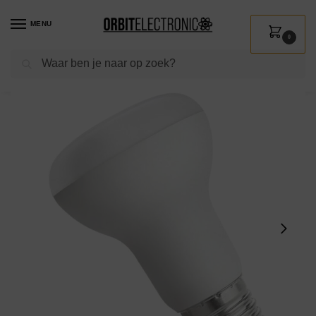
MENU
0
Zoeken
Home
Shop
Verlichting
Lichtbronnen
Led verlichting
Spectrum LED Reflectorlamp E14 6W – 230V – 485 Lumen – 3000K Warm wit – Gezellig licht – Energiezuinig
/
/
/
/
/