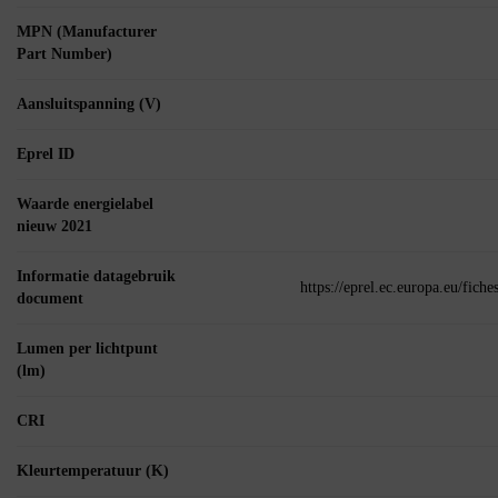
MPN (Manufacturer
Part Number)
Aansluitspanning (V)
Eprel ID
Waarde energielabel
nieuw 2021
Informatie datagebruik
https://eprel.ec.europa.eu/fic
document
Lumen per lichtpunt
(lm)
CRI
Kleurtemperatuur (K)