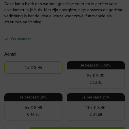
Deze lamp biedt een warme, gezellige sfeer en is perfect voor
elke kamer in je huis. Met zijn energiezuinige ontwerp en gerichte
verlichting is het de ideale keuze voor zowel functionele als
sfeervolle verlichting.
Op voorraad
Aantal
Je bespaart 7.50%
1x € 9,95
2x € 9,20
€ 18,41
Je bespaart 10%
Je bespaart 15%
5x € 8,96
10x € 8,46
€ 44,78
€ 84,58