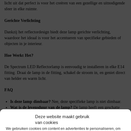
licht uit dat perfect is voor het creëren van een gezellige en uitnodigende
sfeer in elke ruimte.
Gerichte Verlichting
Dankzij het reflectordesign biedt deze lamp gerichte verlichting,
waardoor het ideaal is voor het accentueren van specifieke gebieden of
objecten in je interieur.
Hoe Werkt Het?
De Spectrum LED Reflectorlamp is eenvoudig te installeren in elke E14
fitting. Draai de lamp in de fitting, schakel de stroom in, en geniet direct
van helder en warm licht.
FAQ
Is deze lamp dimbaar?
Nee, deze specifieke lamp is niet dimbaar.
Wat is de levensduur van de lamp?
De lamp heeft een geschatte
levensduur van 15.000 uur.
Deze website maakt gebruik
Is de lamp geschikt voor buitengebruik?
Deze lamp is ontworpen
van cookies
voor gebruik binnenshuis.
We gebruiken cookies om content en advertenties te personaliseren, om