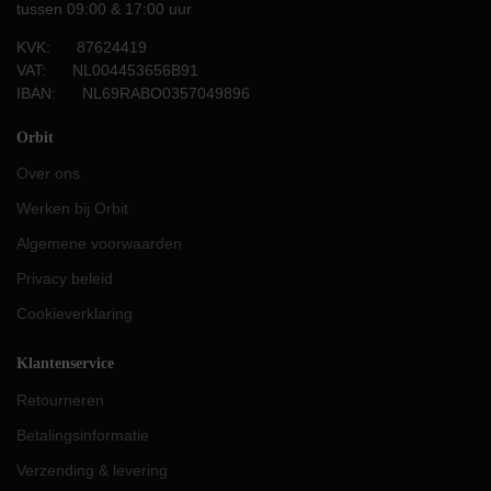
tussen 09:00 & 17:00 uur
KVK: 87624419
VAT: NL004453656B91
IBAN: NL69RABO0357049896
Orbit
Over ons
Werken bij Orbit
Algemene voorwaarden
Privacy beleid
Cookieverklaring
Klantenservice
Retourneren
Betalingsinformatie
Verzending & levering