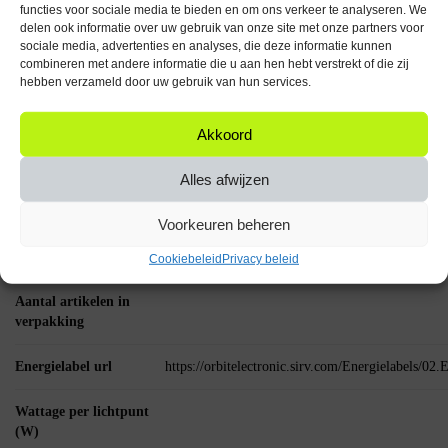
functies voor sociale media te bieden en om ons verkeer te analyseren. We
Belangrijke Specificaties
delen ook informatie over uw gebruik van onze site met onze partners voor
sociale media, advertenties en analyses, die deze informatie kunnen
Fitting: E14
combineren met andere informatie die u aan hen hebt verstrekt of die zij
Vermogen: 6W
hebben verzameld door uw gebruik van hun services.
Lichtopbrengst: 485 lumen
Kleurtemperatuur: 3000K
Akkoord
Voltage: 230V
Alles afwijzen
Breng je verlichting naar een hoger niveau met de Spectrum LED
Reflectorlamp E14 6W en geniet van een warme, energiezuinige
verlichtingservaring!
Voorkeuren beheren
Specificaties
Cookiebeleid
Privacy beleid
Aantal artikelen in
verpakking
Energielabel url
https://orbitelectronic.sirv.com/Energielabels/0
Wattage per lichtpunt
(W)