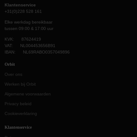
Klantenservice
+31(0)228 528 161
Elke werkdag bereikbaar
tussen 09:00 & 17:00 uur
KVK: 87624419
VAT: NL004453656B91
IBAN: NL69RABO0357049896
Orbit
Over ons
Werken bij Orbit
Algemene voorwaarden
Privacy beleid
Cookieverklaring
Klantenservice