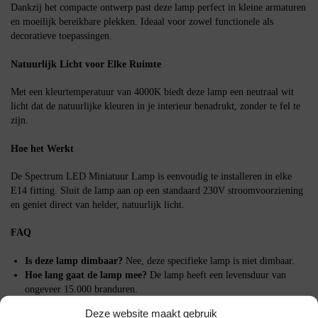
Dankzij het compacte ontwerp past deze lamp perfect in kleine armaturen
en moeilijk bereikbare plekken. Ideaal voor zowel functionele als
decoratieve toepassingen.
Natuurlijk Licht voor Elke Ruimte
Met een kleurtemperatuur van 4000K biedt deze lamp een neutraal wit
licht dat de natuurlijke kleuren in je interieur benadrukt, zonder te fel te
zijn.
Hoe het Werkt
De Spectrum LED Miniatuur Lamp is eenvoudig te installeren in elke
E14 fitting. Sluit de lamp aan op een standaard 230V stroomvoorziening
en geniet direct van helder, natuurlijk licht.
FAQ
Is deze lamp dimbaar?
Nee, deze specifieke lamp is niet dimbaar.
Hoe lang gaat de lamp mee?
De lamp heeft een levensduur van
ongeveer 15.000 branduren.
Is de lamp geschikt voor buitengebruik?
Deze lamp is ontworpen
Deze website maakt gebruik
voor binnenshuis gebruik.