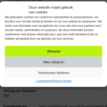
Is de lamp geschikt voor buitengebruik?
Deze lamp is niet
Deze website maakt gebruik
waterdicht en daarom niet geschikt voor buitengebruik zonder
van cookies
geschikte behuizing.
We gebruiken cookies om content en advertenties te personaliseren, om
functies voor sociale media te bieden en om ons verkeer te analyseren. We
Belangrijke Specificaties
delen ook informatie over uw gebruik van onze site met onze partners voor
sociale media, advertenties en analyses, die deze informatie kunnen
Fitting: Ba15d
combineren met andere informatie die u aan hen hebt verstrekt of die zij
Vermogen: 1.5W
hebben verzameld door uw gebruik van hun services.
Spanning: 230V
Lichtopbrengst: 150 Lumen
Akkoord
Kleurtemperatuur: 4000K Neutraal Wit
Aantal: 3 stuks
Alles afwijzen
Breng je verlichting naar een hoger niveau met de Spectrum LED
Miniatuur Lamp en geniet van helder, natuurlijk licht in elke ruimte!
Voorkeuren beheren
Specificaties
Cookiebeleid
Privacy beleid
Wattage per lichtpunt
(W)
Energielabel url
https://orbitelectronic.sirv.com/Energielabels/0