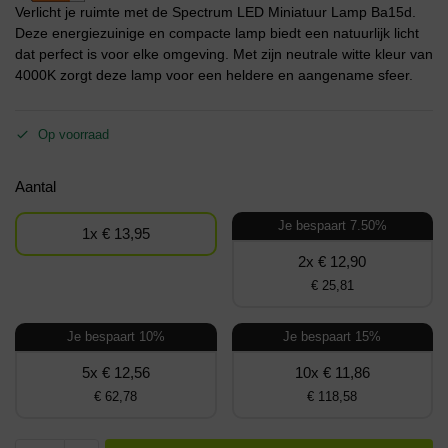
Verlicht je ruimte met de Spectrum LED Miniatuur Lamp Ba15d.
Deze energiezuinige en compacte lamp biedt een natuurlijk licht
dat perfect is voor elke omgeving. Met zijn neutrale witte kleur van
4000K zorgt deze lamp voor een heldere en aangename sfeer.
Op voorraad
Aantal
Je bespaart 7.50%
1x € 13,95
2x € 12,90
€ 25,81
Je bespaart 10%
Je bespaart 15%
5x € 12,56
10x € 11,86
€ 62,78
€ 118,58