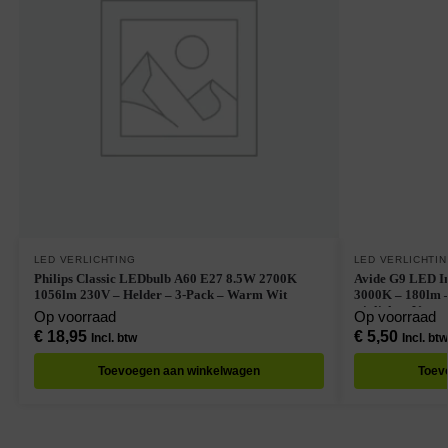
LED VERLICHTING
LED VERLICHTI
Philips Classic LEDbulb A60 E27 8.5W 2700K
Avide G9 LED I
1056lm 230V – Helder – 3-Pack – Warm Wit
3000K – 180lm 
wit licht – Ver
Op voorraad
Op voorraad
€
18,95
€
5,50
Incl. btw
Incl. btw
Toevoegen aan winkelwagen
Toev