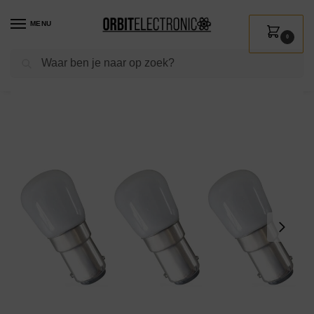
MENU
0
Zoeken
Home
Shop
Verlichting
Lichtbronnen
Led verlichting
Spectrum LED Miniatuur Lamp Ba15d 1.5W – 230V – 150 Lumen – 4000K Neutraal Wit – Natuurlijk Licht – Energiezuinig – 3 stuks
/
/
/
/
/