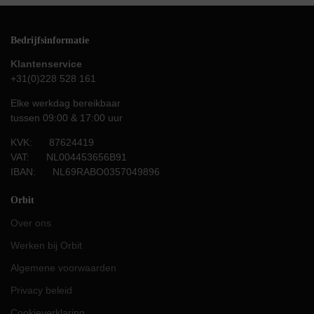
Bedrijfsinformatie
Klantenservice
+31(0)228 528 161
Elke werkdag bereikbaar
tussen 09:00 & 17:00 uur
KVK: 87624419
VAT: NL004453656B91
IBAN: NL69RABO0357049896
Orbit
Over ons
Werken bij Orbit
Algemene voorwaarden
Privacy beleid
Cookieverklaring