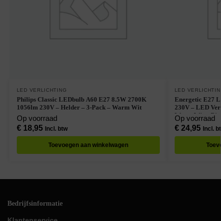
LED VERLICHTING
LED VERLICHTI
Philips Classic LEDbulb A60 E27 8.5W 2700K
Energetic E27 
1056lm 230V – Helder – 3-Pack – Warm Wit
230V – LED Ver
Warm Wit – Dimb
Op voorraad
Op voorraad
€
18,95
€
24,95
Incl. btw
Incl. b
Toevoegen aan winkelwagen
Toev
Bedrijfsinformatie
Klantenservice