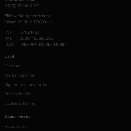
+31(0)228 528 161
Elke werkdag bereikbaar
tussen 09:00 & 17:00 uur
KVK: 87624419
VAT: NL004453656B91
IBAN: NL69RABO0357049896
Orbit
Over ons
Werken bij Orbit
Algemene voorwaarden
Privacy beleid
Cookieverklaring
Klantenservice
Retourneren