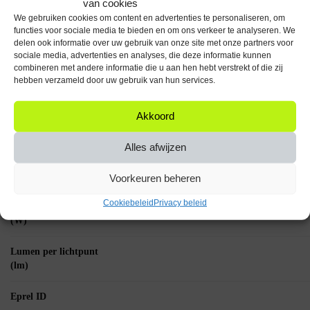
van cookies
Vermogen: 6W
We gebruiken cookies om content en advertenties te personaliseren, om
Spanning: 230V
functies voor sociale media te bieden en om ons verkeer te analyseren. We
Lichtopbrengst: 500 Lumen
delen ook informatie over uw gebruik van onze site met onze partners voor
Kleurtemperatuur: 3000K Warm Wit
sociale media, advertenties en analyses, die deze informatie kunnen
combineren met andere informatie die u aan hen hebt verstrekt of die zij
Breng warmte en efficiëntie in je huis met de Spectrum LED Lamp
hebben verzameld door uw gebruik van hun services.
GU10 en geniet van een sfeervolle verlichting die zowel je portemonnee
als het milieu ten goede komt!
Akkoord
Specificaties
Alles afwijzen
Aantal artikelen in
verpakking
Voorkeuren beheren
Cookiebeleid
Privacy beleid
Wattage per lichtpunt
(W)
Lumen per lichtpunt
(lm)
Eprel ID