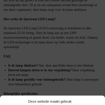
wit licht uit dat perfect is voor het creëren van een gezellige en
uitnodigende sfeer. Of je nu een ontspannen avond thuis doorbrengt of
een diner organiseert, deze lamp zorgt voor de juiste ambiance.
Hoe werkt de Spectrum LED Lamp?
De Spectrum LED Lamp GU10 is eenvoudig te installeren in elke
standaard GU10 fitting. Sluit de lamp aan op een 230V
stroomvoorziening en geniet direct van helder, warm wit licht. Dankzij
de LED-technologie is de lamp direct op volle sterkte zonder
opwarmtijd.
FAQ
Is de lamp dimbaar?
Nee, deze specifieke lamp is niet dimbaar.
Hoeveel lampen zitten er in een verpakking?
Deze verpakking
bevat één lamp.
Is de lamp geschikt voor buitengebruik?
Deze lamp is ontworpen
voor binnenshuis gebruik.
Belangrijke specificaties
Deze website maakt gebruik
Fitting: GU10