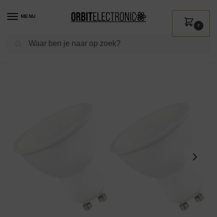
MENU
0
Zoeken
Home
Shop
Verlichting
Lichtbronnen
Led verlichting
Spectrum LED Lamp GU10 6W – 230V – 500 Lumen – 3000K Warm Wit – Gezellig licht – Energiezuinig – 2 stuks
/
/
/
/
/