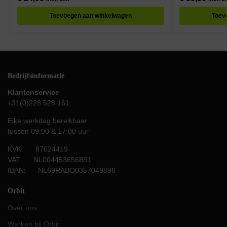
Toevoegen aan winkelwagen
Toev
Bedrijfsinformatie
Klantenservice
+31(0)228 528 161
Elke werkdag bereikbaar
tussen 09:00 & 17:00 uur
KVK: 87624419
VAT: NL004453656B91
IBAN: NL69RABO0357049896
Orbit
Over ons
Werken bij Orbit