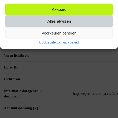
Akkoord
Aantal artikelen in
verpakking
Alles afwijzen
Diameter (mm)
Voorkeuren beheren
MPN (Manufacturer
Cookiebeleid
Privacy beleid
Part Number)
Vorm lichtbron
Eprel ID
Lichtbron
Informatie datagebruik
https://eprel.ec.europa.eu/fi
document
Aansluitspanning (V)