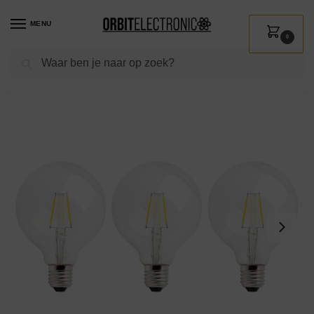
MENU
0
Zoeken
Home
Shop
Verlichting
Lichtbronnen
Led verlichting
Spectrum LED Lamp E27 – 4W – 230V – 450 Lumen – 2700K Warm Wit – Ø95mm – Voor Plafondlamp, Tafellamp of Vloerlamp – 3 stuks
/
/
/
/
/