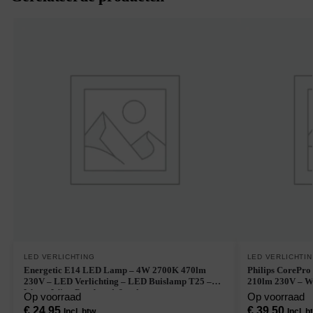
LED VERLICHTING
LED VERLICHTI
Energetic E14 LED Lamp – 4W 2700K 470lm
Philips CorePr
230V – LED Verlichting – LED Buislamp T25 –
210lm 230V – Wa
Warm Wit – Per doos à 6 stuks
Op voorraad
Op voorraad
€
24,95
€
39,50
Incl. btw
Incl. b