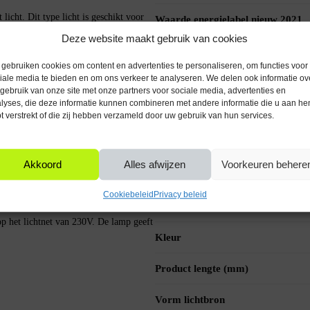
cht. Dit type licht is geschikt voor
Waarde energielabel nieuw 2021
llige sfeer gewenst is.
Deze website maakt gebruik van cookies
levensduur lichtbron
gebruiken cookies om content en advertenties te personaliseren, om functies voor
iale media te bieden en om ons verkeer te analyseren. We delen ook informatie ov
Bediening via mobiele app
aardoor ze eenvoudig te installeren
gebruik van onze site met onze partners voor sociale media, advertenties en
lyses, die deze informatie kunnen combineren met andere informatie die u aan he
IP waarde
t verstrekt of die zij hebben verzameld door uw gebruik van hun services.
Aansluitspanning (V)
en, kantoren, horeca of het vervangen
Akkoord
Alles afwijzen
Voorkeuren behere
Diameter (mm)
Cookiebeleid
Privacy beleid
Kleur glas
op het lichtnet van 230V. De lamp geeft
Kleur
Product lengte (mm)
Vorm lichtbron