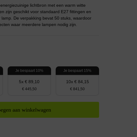
ergiezuinige lichtbron met een warm witte
 zijn geschikt voor standaard E27 fittingen en
r lamp. De verpakking bevat 50 stuks, waardoor
ojecten waar meerdere lampen nodig zijn.
Je bespaart 10%
Je bespaart 15%
5x € 89,10
10x € 84,15
€ 445,50
€ 841,50
egen aan winkelwagen