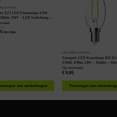
ERLICHTING
tic E27 LED Flamelamp 4.9W
396lm 230V – LED Verlichting –
b Flame A60 – Zeer Warm Wit –
orraad
95
Incl. btw
LED VERLICHTING
Energetic LED Kaarslamp B35 E1
2700K 470lm 230V – Helder – Di
Warm Wit
Op voorraad
€
9,95
evoegen aan winkelwagen
Toevoegen aan winkelwag