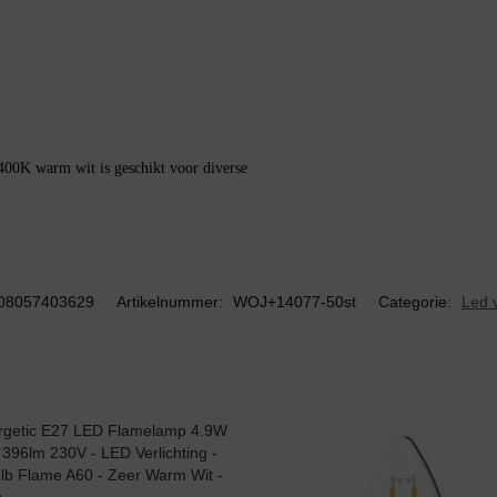
K warm wit is geschikt voor diverse
08057403629
Artikelnummer:
WOJ+14077-50st
Categorie:
Led v