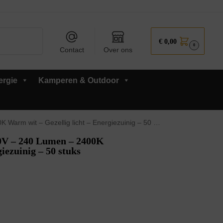
Zoeken
€
0,00
0
Contact
Over ons
ergie
Kamperen & Outdoor
 wit – Gezellig licht – Energiezuinig – 50 stuks
V – 240 Lumen – 2400K
iezuinig – 50 stuks