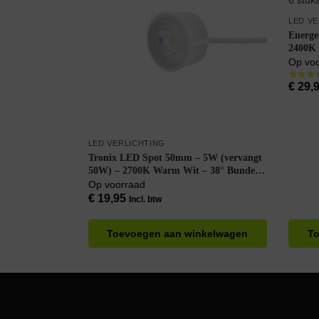
LED V
Energe
2400K 
LEDBul
Op vo
6 stuks
€
29,
LED VERLICHTING
Tronix LED Spot 50mm – 5W (vervangt
50W) – 2700K Warm Wit – 38° Bundel –
230V – Dimbaar – Wit
Op voorraad
€
19,95
Incl. btw
Toevoegen aan winkelwagen
To