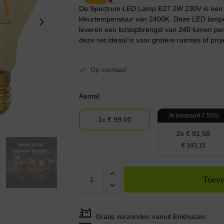
De Spectrum LED Lamp E27 2W 230V is een en
kleurtemperatuur van 2400K. Deze LED lampen
leveren een lichtopbrengst van 240 lumen pe
deze set ideaal is voor grotere ruimtes of pr
Op voorraad
Aantal
Je bespaart 7.50%
1x € 99,00
2x € 91,58
€ 183,15
Toevo
Gratis verzonden vanuit Enkhuizen