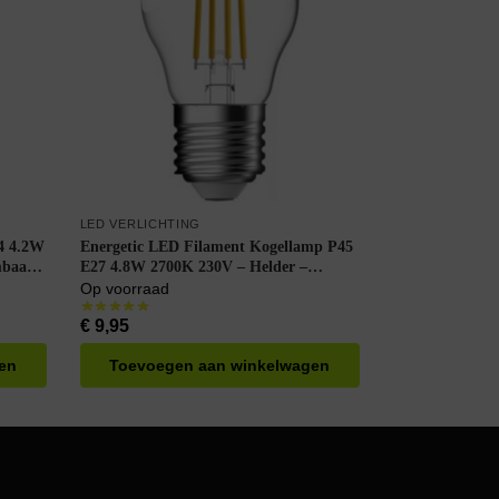
LED VERLICHTING
4 4.2W
Energetic LED Filament Kogellamp P45
mbaar –
E27 4.8W 2700K 230V – Helder –
Dimbaar – Warm Wit
Op voorraad
€
9,95
en
Toevoegen aan winkelwagen