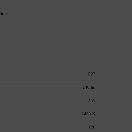
nden
E27
240 lm
2 W
2400 K
120