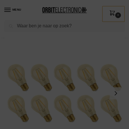
MENU
0
Zoeken
Home
Shop
Verlichting
Lichtbronnen
Led verlichting
Spectrum LED Lamp E27 2W 230V – 240 Lumen – 2400K Warm wit – Gezellig licht – Energiezuinig – 10 stuks
/
/
/
/
/