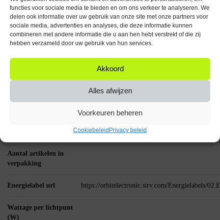
functies voor sociale media te bieden en om ons verkeer te analyseren. We
Belangrijke Specificaties
delen ook informatie over uw gebruik van onze site met onze partners voor
sociale media, advertenties en analyses, die deze informatie kunnen
Fitting: E27
combineren met andere informatie die u aan hen hebt verstrekt of die zij
hebben verzameld door uw gebruik van hun services.
Vermogen: 2W
Spanning: 230V
Lichtopbrengst: 240 Lumen
Akkoord
Kleurtemperatuur: 2400K Warm wit
Aantal: 10 stuks
Alles afwijzen
Breng warmte en efficiëntie in je huis met de Spectrum LED Lamp E27
Voorkeuren beheren
2W – de perfecte keuze voor een sfeervol en duurzaam interieur!
Specificaties
Cookiebeleid
Privacy beleid
Aantal artikelen in
verpakking
Energielabel url
https://orbitelectronic.sirv.com/Energielabels/0
Wattage per lichtpunt
(W)