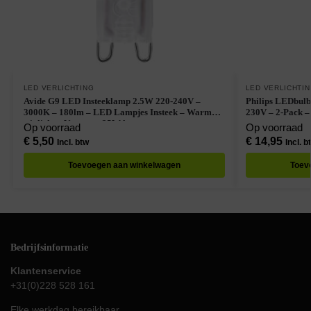
LED VERLICHTING
LED VERLICHTI
Avide G9 LED Insteeklamp 2.5W 220-240V –
Philips LEDbul
3000K – 180lm – LED Lampjes Insteek – Warm
230V – 2-Pack 
wit licht – Vervangt 25W lamp
Op voorraad
Op voorraad
€
5,50
€
14,95
Incl. btw
Incl. b
Toevoegen aan winkelwagen
Toev
Bedrijfsinformatie
Klantenservice
+31(0)228 528 161
Elke werkdag bereikbaar