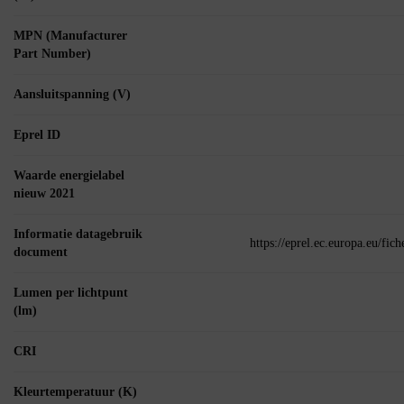
MPN (Manufacturer
Part Number)
Aansluitspanning (V)
Eprel ID
Waarde energielabel
nieuw 2021
Informatie datagebruik
https://eprel.ec.europa.eu/fi
document
Lumen per lichtpunt
(lm)
CRI
Kleurtemperatuur (K)