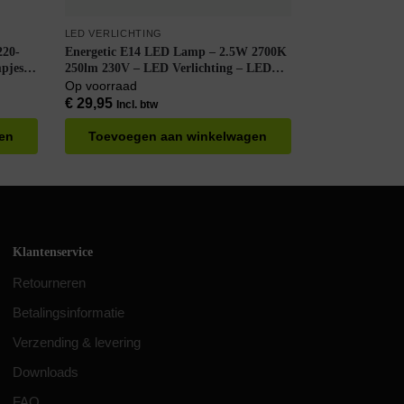
LED VERLICHTING
220-
Energetic E14 LED Lamp – 2.5W 2700K
pjes
250lm 230V – LED Verlichting – LED
gt
Buislamp T25 – Warm Wit – Per doos à
Op voorraad
8 stuks
€
29,95
Incl. btw
en
Toevoegen aan winkelwagen
Klantenservice
Retourneren
Betalingsinformatie
Verzending & levering
Downloads
FAQ