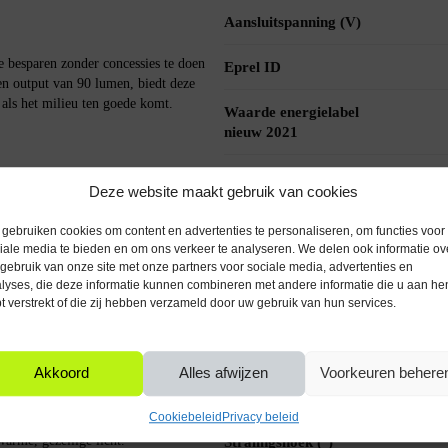
Aansluitspanning (V)
besparen zonder concessies te doen
Eprel ID
en output van 90 lumen, biedt deze
 als het milieu ten goede komt.
Waarde energielabel
nieuw 2021
Informatie
 warm wit licht uit dat perfect is voor
Deze website maakt gebruik van cookies
datagebruik document
u een diner organiseert of een rustige
ambiance.
gebruiken cookies om content en advertenties te personaliseren, om functies voor
Lumen per lichtpunt
iale media te bieden en om ons verkeer te analyseren. We delen ook informatie ov
(lm)
gebruik van onze site met onze partners voor sociale media, advertenties en
lyses, die deze informatie kunnen combineren met andere informatie die u aan he
en stijlvolle toevoeging aan je
t verstrekt of die zij hebben verzameld door uw gebruik van hun services.
CRI
euze voor kroonluchters, wandlampen en
Kleurtemperatuur (K)
Akkoord
Alles afwijzen
Voorkeuren behere
Kleur licht
Cookiebeleid
Privacy beleid
n elke E14 fitting. Draai de lamp in
warme, gezellige licht.
Stralingshoek (°)