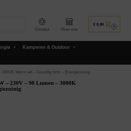
Zoeken
€
0,00
0
Contact
Over ons
ergie
Kamperen & Outdoor
00K Warm wit – Gezellig licht – Energiezuinig
W – 230V – 90 Lumen – 3000K
giezuinig