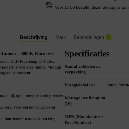
Voor 17.00 besteld, dezelfde dag verzo
Beschrijving
Merk
Beoordelingen
0
Specificaties
0 Lumen – 3000K Warm wit
Spectrum LED Kaarslamp E14. Deze
Aantal artikelen in
 perfect is voor elke ruimte. Met zijn
verpakking
ing aan je interieur.
Energielabel url
https://orb
nzienlijk op je energierekening zonder
Wattage per lichtpunt
(W)
r zorgt voor een uitnodigende en
MPN (Manufacturer
en functioneel, maar ook een elegante
Part Number)