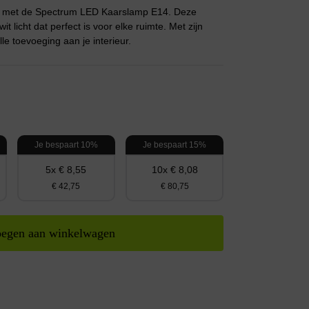
uis met de Spectrum LED Kaarslamp E14. Deze
 licht dat perfect is voor elke ruimte. Met zijn
lle toevoeging aan je interieur.
Je bespaart 10%
Je bespaart 15%
5x € 8,55
10x € 8,08
€ 42,75
€ 80,75
egen aan winkelwagen