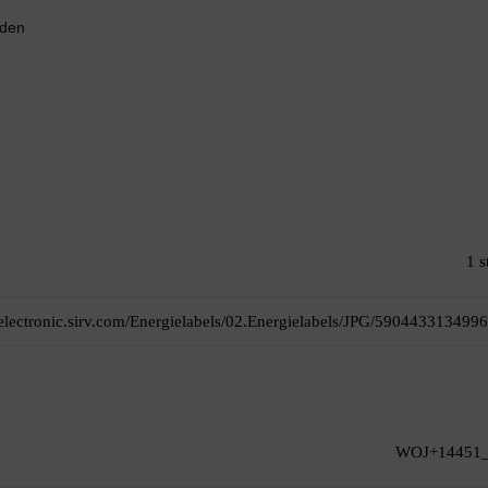
nden
1 s
itelectronic.sirv.com/Energielabels/02.Energielabels/JPG/5904433134996
WOJ+14451