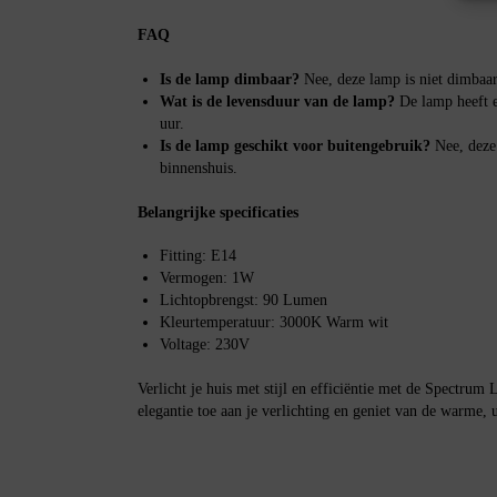
FAQ
Is de lamp dimbaar?
Nee, deze lamp is niet dimbaar
Wat is de levensduur van de lamp?
De lamp heeft e
uur.
Is de lamp geschikt voor buitengebruik?
Nee, deze
binnenshuis.
Belangrijke specificaties
Fitting: E14
Vermogen: 1W
Lichtopbrengst: 90 Lumen
Kleurtemperatuur: 3000K Warm wit
Voltage: 230V
Verlicht je huis met stijl en efficiëntie met de Spectr
elegantie toe aan je verlichting en geniet van de warme, 