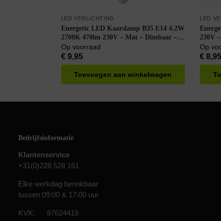
LED VERLICHTING
LED V
Energetic LED Kaarslamp B35 E14 4.2W
Energe
2700K 470lm 230V – Mat – Dimbaar –
230V 
Warm Wit
Op voorraad
Op vo
€
9,95
€
8,9
Toevoegen aan winkelwagen
To
Bedrijfsinformatie
Klantenservice
+31(0)228 528 161
Elke werkdag bereikbaar
tussen 09:00 & 17:00 uur
KVK: 87624419