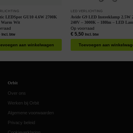
ERLICHTING
LED VERLICHTING
tic LEDSpot GU10 4.6W 2700K
Avide G9 LED Insteeklamp 2.5W 
– Warm Wit
240V – 3000K – 180lm – LED Lam
Insteek – Warm wit licht – Vervan
orraad
Op voorraad
25W lamp
5
€
5,50
Incl. btw
Incl. btw
evoegen aan winkelwagen
Toevoegen aan winkelwag
Orbit
Over ons
Werken bij Orbit
Algemene voorwaarden
Privacy beleid
Cookieverklaring