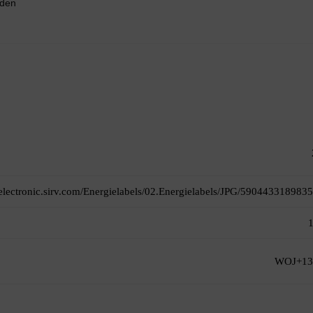
nden
itelectronic.sirv.com/Energielabels/02.Energielabels/JPG/5904433189835
WOJ+13