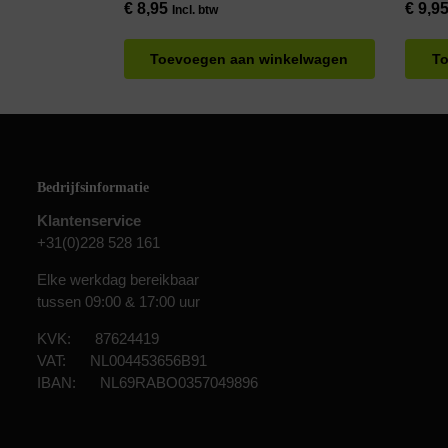
€
8,95
€
9,9
Incl. btw
Toevoegen aan winkelwagen
To
Bedrijfsinformatie
Klantenservice
+31(0)228 528 161
Elke werkdag bereikbaar
tussen 09:00 & 17:00 uur
KVK: 87624419
VAT: NL004453656B91
IBAN: NL69RABO0357049896