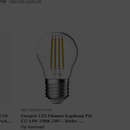
Tag:
LED G4 / GY6.35
LED VERLICHTING
 8.5W
Energetic LED Filament Kogellamp P45
Pack –
E27 4.8W 2700K 230V – Helder –
Dimbaar – Warm Wit
Op voorraad