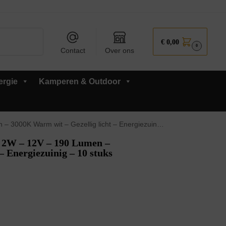
Zoeken
€
0,00
0
Contact
Over ons
ergie
Kamperen & Outdoor
Warm wit – Gezellig licht – Energiezuinig – 10 stuks
 2W – 12V – 190 Lumen –
– Energiezuinig – 10 stuks