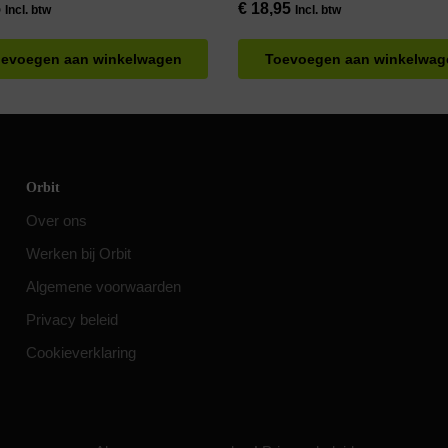
5
€
18,95
Incl. btw
Incl. btw
evoegen aan winkelwagen
Toevoegen aan winkelwag
Orbit
Over ons
Werken bij Orbit
Algemene voorwaarden
Privacy beleid
Cookieverklaring