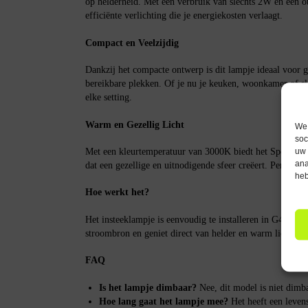
op helderheid. Met een verbruik van slechts 2W en een o
efficiënte verlichting die je energiekosten verlaagt.
Compact en Veelzijdig
Dankzij het compacte ontwerp is dit lampje ideaal voor g
bereikbare plekken. Of je nu je keuken, woonkamer of sla
elke setting.
Warm en Gezellig Licht
We 
soc
Met een kleurtemperatuur van 3000K biedt het Spectrum
uw 
ana
dat een gezellige en uitnodigende sfeer creëert. Perfect 
heb
Hoe werkt het?
Het insteeklampje is eenvoudig te installeren in G4-fitti
stroombron en geniet direct van helder en warm licht.
FAQ
Is het lampje dimbaar?
Nee, dit model is niet dimba
Hoe lang gaat het lampje mee?
Het heeft een leven