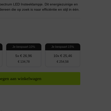
Spectrum LED Insteeklampje. Dit energiezuinige en
reen die op zoek is naar efficiëntie en stijl in één.
Je bespaart 10%
Je bespaart 15%
5x € 26,96
10x € 25,46
€ 134,78
€ 254,58
egen aan winkelwagen