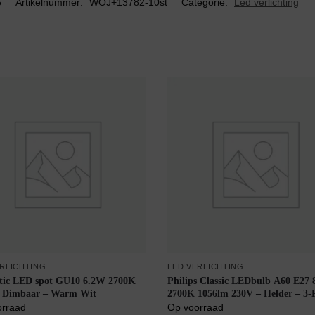
5
Artikelnummer:
WOJ+13782-10st
Categorie:
Led verlichting
ERLICHTING
LED VERLICHTING
tic LED spot GU10 6.2W 2700K
Philips Classic LEDbulb A60 E27
– Dimbaar – Warm Wit
2700K 1056lm 230V – Helder – 3-
Warm Wit
orraad
Op voorraad