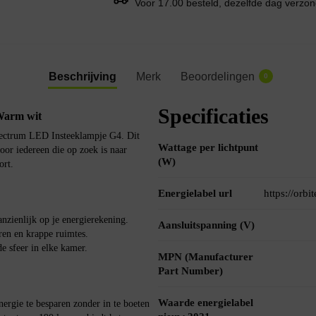
Voor 17.00 besteld, dezelfde dag verzo
Beschrijving
Merk
Beoordelingen
0
Specificaties
Warm wit
Spectrum LED Insteeklampje G4. Dit
Wattage per lichtpunt
oor iedereen die op zoek is naar
(W)
ort.
Energielabel url
https://orb
nzienlijk op je energierekening.
Aansluitspanning (V)
ren en krappe ruimtes.
e sfeer in elke kamer.
MPN (Manufacturer
Part Number)
Waarde energielabel
rgie te besparen zonder in te boeten