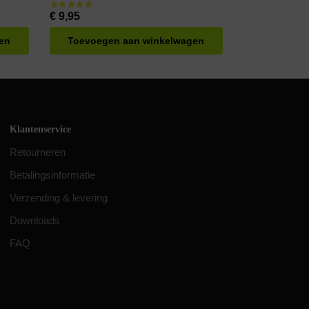
€
9,95
en
Toevoegen aan winkelwagen
Klantenservice
Retourneren
Betalingsinformatie
Verzending & levering
Downloads
FAQ