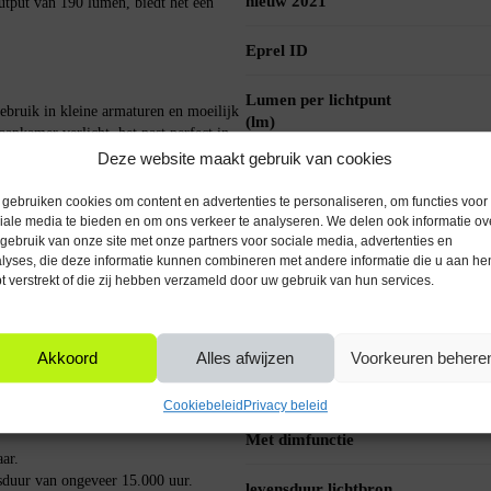
nieuw 2021
utput van 190 lumen, biedt het een
Eprel ID
Lumen per lichtpunt
ebruik in kleine armaturen en moeilijk
(lm)
apkamer verlicht, het past perfect in
Deze website maakt gebruik van cookies
Informatie
datagebruik document
gebruiken cookies om content en advertenties te personaliseren, om functies voor
iale media te bieden en om ons verkeer te analyseren. We delen ook informatie ov
 LED Insteeklampje een warm wit licht
CRI
gebruik van onze site met onze partners voor sociale media, advertenties en
lyses, die deze informatie kunnen combineren met andere informatie die u aan he
voor ontspanning na een lange dag.
t verstrekt of die zij hebben verzameld door uw gebruik van hun services.
Kleurtemperatuur (K)
Kleur licht
ngen. Sluit het aan op een 12V
Akkoord
Alles afwijzen
Voorkeuren behere
Stralingshoek (°)
Cookiebeleid
Privacy beleid
Met dimfunctie
ar.
sduur van ongeveer 15.000 uur.
levensduur lichtbron