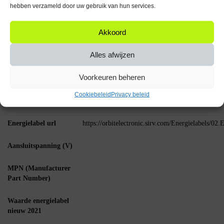
hebben verzameld door uw gebruik van hun services.
Kleurtemperatuur: 6000K Koud wit
Aantal: 10 stuks
Akkoord
Breng helderheid en efficiëntie in je leven met het Spectrum LED
Insteeklampje G4!
Alles afwijzen
Specificaties
Voorkeuren beheren
Wattage per lichtpunt
Cookiebeleid
Privacy beleid
(W)
Energielabel url
https://orbitelectronic.sirv.com/Energielabels/0
Aansluitspanning (V)
MPN (Manufacturer
Part Number)
Waarde energielabel
nieuw 2021