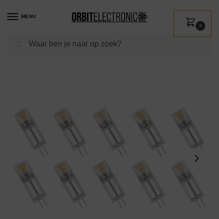
MENU
0
Zoeken
Home
Shop
Verlichting
Lichtbronnen
Led verlichting
Spectrum LED Insteeklampje G4 2.5W – 12V – 290 Lumen – 6000K Koud wit – Helder daglicht – Energiezuinig – 10 stuks
/
/
/
/
/