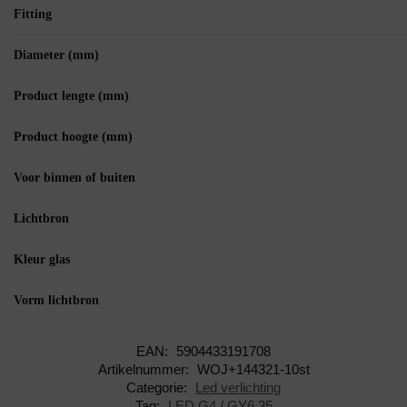
Fitting
Diameter (mm)
Product lengte (mm)
Product hoogte (mm)
Voor binnen of buiten
Lichtbron
Kleur glas
Vorm lichtbron
EAN:
5904433191708
Artikelnummer:
WOJ+144321-10st
Categorie:
Led verlichting
Tag:
LED G4 / GY6.35