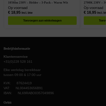
1056lm 230V – Helder – 3-Pack – Warm Wit
2700K 230V – 3
Licht
Op voorraad
Op voorraad
€
18,95
€
16,95
Incl. btw
Incl. b
Toevoegen aan winkelwagen
Toev
Bedrijfsinformatie
Klantenservice
+31(0)228 528 161
Elke werkdag bereikbaar
tussen 09:00 & 17:00 uur
KVK: 87624419
VAT: NL004453656B91
IBAN: NL69RABO0357049896
Orbit