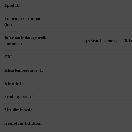
Eprel ID
Lumen per lichtpunt
(lm)
Informatie datagebruik
https://eprel.ec.europa.eu/fi
document
CRI
Kleurtemperatuur (K)
Kleur licht
Stralingshoek (°)
Met dimfunctie
levensduur lichtbron