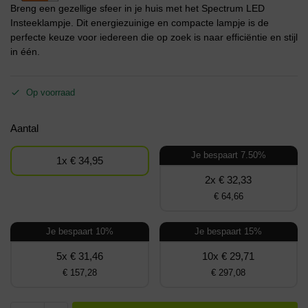
Breng een gezellige sfeer in je huis met het Spectrum LED
Insteeklampje. Dit energiezuinige en compacte lampje is de
perfecte keuze voor iedereen die op zoek is naar efficiëntie en stijl
in één.
Op voorraad
Aantal
Je bespaart 7.50%
1x € 34,95
2x € 32,33
€ 64,66
Je bespaart 10%
Je bespaart 15%
5x € 31,46
10x € 29,71
€ 157,28
€ 297,08