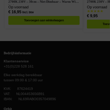
2700K 230V – 30cm – Niet Dimbaar – Warm Wit
2700K 230V – H
Licht
Op voorraad
Op voorraad
€
16,95
Incl. btw
€
9,95
Toevoegen aan winkelwagen
Toev
Bedrijfsinformatie
Klantenservice
+31(0)228 528 161
Elke werkdag bereikbaar
tussen 09:00 & 17:00 uur
KVK: 87624419
VAT: NL004453656B91
IBAN: NL69RABO0357049896
Orbit