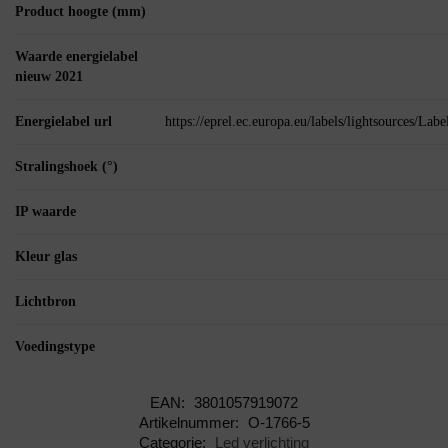
Product hoogte (mm)
Waarde energielabel
nieuw 2021
Energielabel url
https://eprel.ec.europa.eu/labels/lightsources/La
Stralingshoek (°)
IP waarde
Kleur glas
Lichtbron
Voedingstype
EAN:
3801057919072
Artikelnummer:
O-1766-5
Categorie:
Led verlichting