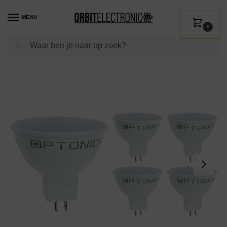
MENU
0
Zoeken
Home
Shop
Verlichting
Lichtbronnen
Led verlichting
Optonica LED Spot GU5.3 MR16 – 7W (vervangt 50W) – 600lm – 2700K Warm Wit – 12V – Ø50mm – Energiezuinig – 5 stuks
/
/
/
/
/