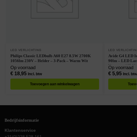
LED VERLICHTING
LED VERLICHTI
Philips Classic LEDbulb A60 E27 8.5W 2700K
Avide G4 LED Insteekl
1056lm 230V – Helder – 3-Pack – Warm Wit
90lm – LED Lampjes Insteek – Warm Wit –
Vervangt 10W l
Op voorraad
Op voorraad
€
18,95
€
5,95
Incl. btw
Incl. btw
Toevoegen aan winkelwagen
Toev
Bedrijfsinformatie
Klantenservice
+31(0)228 528 161