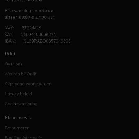
Elke werkdag bereikbaar
tussen 09:00 & 17:00 uur
KVK: 87624419
VAT: NL004453656B91
IBAN: NL69RABO0357049896
Orbit
Over ons
Werken bij Orbit
Algemene voorwaarden
Privacy beleid
Cookieverklaring
Klantenservice
Retourneren
Betalingsinformatie