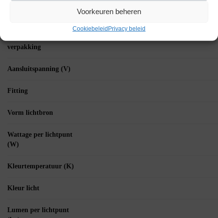
Voorkeuren beheren
Specificaties
Cookiebeleid
Privacy beleid
Aantal artikelen in
verpakking
Aansluitspanning (V)
Fitting
Vorm lichtbron
Wattage per lichtpunt
(W)
Kleurtemperatuur (K)
Kleur licht
Lumen per lichtpunt