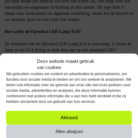
De lamp straalt een neutraal wit licht van 4500K uit, wat zorgt voor een
natuurlijke en aangename verlichting in elke ruimte. Dit type licht is
ideaal voor werkruimtes en algemene verlichting, omdat het de kleuren in
uw interieur goed tot hun recht laat komen.
Hoe werkt de Optonica LED Lamp E14?
De installatie van de Optonica LED Lamp E14 is eenvoudig. U draait de
lamp in een E14 fitting en sluit deze aan op een standaard 230V
stroomvoorziening. Dankzij de dimbare functie kunt u de lichtsterkte
Deze website maakt gebruik
aanpassen met een geschikte dimmer.
van cookies
We gebruiken cookies om content en advertenties te personaliseren, om
Belangrijke specificaties
functies voor sociale media te bieden en om ons verkeer te analyseren. We
delen ook informatie over uw gebruik van onze site met onze partners voor
Vermogen: 6W (vervangt 50W)
sociale media, advertenties en analyses, die deze informatie kunnen
Lichtopbrengst: 480 lumen
combineren met andere informatie die u aan hen hebt verstrekt of die zij
Kleurtemperatuur: 4500K Neutraal Wit
hebben verzameld door uw gebruik van hun services.
Spanning: 230V
Dimbaar: Ja
Akkoord
Aantal stuks: 2
De Optonica LED Lamp E14 biedt een efficiënte en veelzijdige
Alles afwijzen
verlichtingsoplossing voor elke ruimte in uw huis.