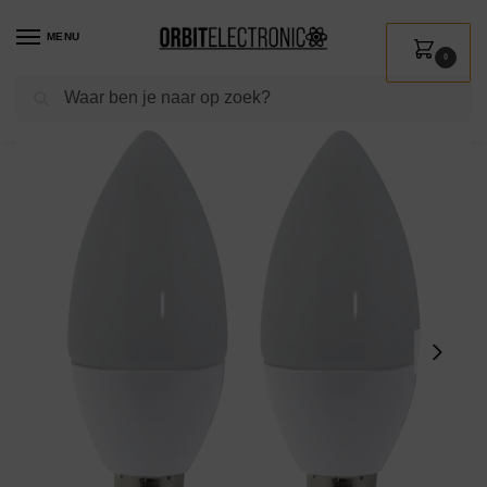
MENU
0
Zoeken
Home
Shop
Verlichting
Lichtbronnen
Led verlichting
Optonica LED Lamp E14 – 6W (vervangt 50W) – 480lm – 4500K Neutraal Wit – 230V – Dimbaar – Energiezuinig – 2 stuks
/
/
/
/
/